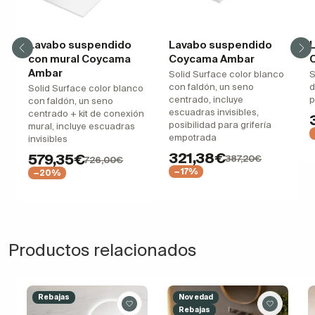
Lavabo suspendido
Lavabo suspendido
con mural Coycama
Coycama Ambar
Ambar
Solid Surface color blanco
S
con faldón, un seno
d
Solid Surface color blanco
centrado, incluye
p
con faldón, un seno
escuadras invisibles,
centrado + kit de conexión
posibilidad para grifería
mural, incluye escuadras
empotrada
invisibles
321,38€
579,35€
387,20€
726,00€
−17%
−20%
Productos relacionados
Rebajas
Novedad
Rebajas