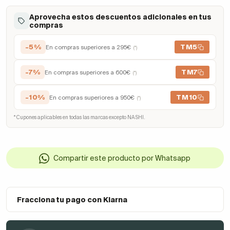
Aprovecha estos descuentos adicionales en tus
compras
-5%
TM5
En compras superiores a 295€
(*)
-7%
TM7
En compras superiores a 600€
(*)
-10%
TM10
En compras superiores a 950€
(*)
* Cupones aplicables en todas las marcas excepto NASHI.
Compartir este producto por Whatsapp
Fracciona tu pago con Klarna