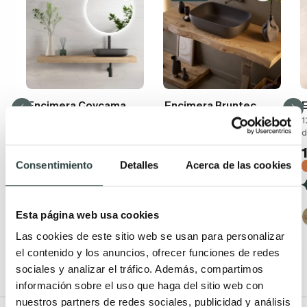
Encimera Coycama
Encimera Bruntec
Flow
Rustic
1
d
Fabricada en madera
Madera maciza de pino, 6
hidrófuga de 8cm de alto x
cm de grosor, escuadras
40cm de fondo roble
incluidas.
Consentimiento
Detalles
Acerca de las cookies
natural
289,75€
371,47€
195,84€
235,95€
−22%
−17%
(1)
Esta página web usa cookies
(2)
Las cookies de este sitio web se usan para personalizar
el contenido y los anuncios, ofrecer funciones de redes
sociales y analizar el tráfico. Además, compartimos
información sobre el uso que haga del sitio web con
nuestros partners de redes sociales, publicidad y análisis