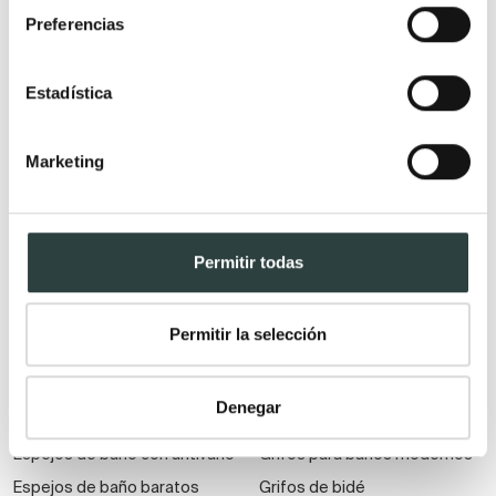
Muebles de baño
Preferencias
suspendidos
Muebles de baño
Estadística
económicos
Auxiliares de baño
Marketing
Espejos
Grifería
Espejos de aumento
Grifos de ducha
Permitir todas
Espejos de baño con
Grifos de lavabo
bluetooth
Columnas de hidromasaje
Permitir la selección
Armarios con espejos
Grifos de ducha y bañera
Espejos de baño con baldas y
Conjuntos de ducha
Denegar
estanterías
Grifos de ducha higiénica
Espejos de baño con antivaho
Grifos para baños modernos
Espejos de baño baratos
Grifos de bidé