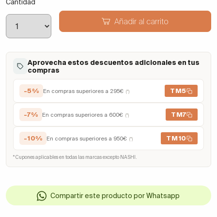
Cantidad
Añadir al carrito
Aprovecha estos descuentos adicionales en tus
compras
-5%
TM5
En compras superiores a 295€
(*)
-7%
TM7
En compras superiores a 600€
(*)
-10%
TM10
En compras superiores a 950€
(*)
* Cupones aplicables en todas las marcas excepto NASHI.
Compartir este producto por Whatsapp