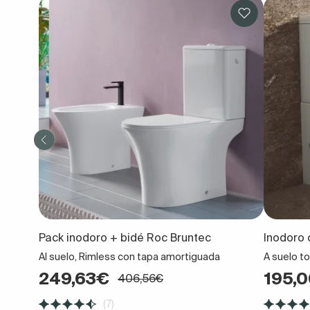
Pack inodoro + bidé Roc Bruntec
Inodoro
Al suelo, Rimless con tapa amortiguada
A suelo t
249,63€
195,
406,56€
(7)