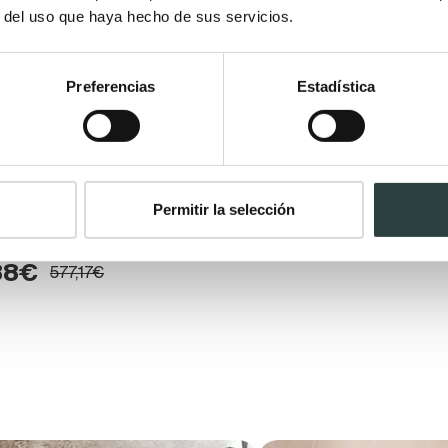
r del uso que haya hecho de sus servicios.
Preferencias
Estadística
compacto Fossil Natura Zen
Permitir la selección
baja con sistema Whirflush en negro
88€
577,17€