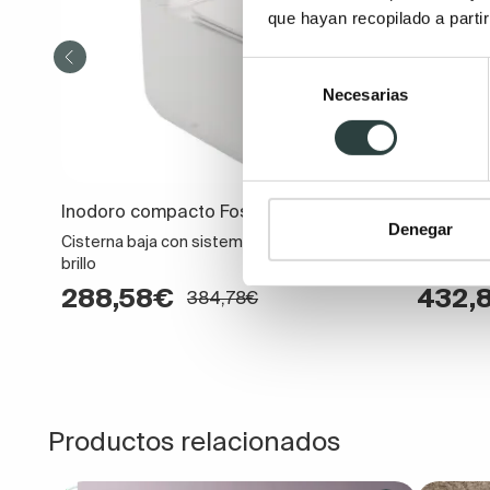
que hayan recopilado a parti
Selección
Necesarias
de
consentimiento
Inodoro compacto Fossil Natura Zen
Inodoro 
Denegar
Cisterna baja con sistema Whirflush en blanco
Cisterna 
brillo
mate
288,58€
432,
384,78€
Productos relacionados