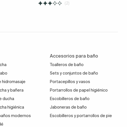
(2)
Accesorios para baño
ucha
Toalleros de baño
vabo
Sets y conjuntos de baño
 hidromasaje
Portacepillos y vasos
cha y bañera
Portarrollos de papel higiénico
e ducha
Escobilleros de baño
cha higiénica
Jaboneras de baño
 baños modernos
Escobilleros y portarrollos de pie
dé