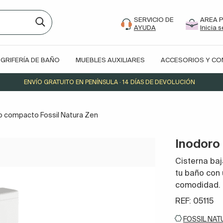
SERVICIO DE
AREA 
AYUDA
Inicia 
GRIFERÍA DE BAÑO
MUEBLES AUXILIARES
ACCESORIOS Y C
ENVÍO GRATUITO EN PENÍNSULA · 14 DÍAS DE DEVOLUCIÓN
o compacto Fossil Natura Zen
Inodoro
Cisterna baj
tu baño con
comodidad.
REF: 05115
FOSSIL NAT