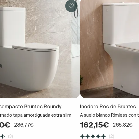
 compacto Bruntec Roundy
Inodoro Roc de Bruntec
ornado tapa amortiguada extra slim
A suelo blanco Rimless con
00€
162,15€
286,77€
265,82€
(3)
(2)