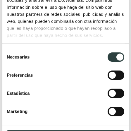
sociales y analizar el tráfico. Además, compartimos
medidas
información sobre el uso que haga del sitio web con
nuestros partners de redes sociales, publicidad y análisis
web, quienes pueden combinarla con otra información
que les haya proporcionado o que hayan recopilado a
partir del uso que haya hecho de sus servicios.
Todo Muebles de baño
Selección
Muebles de baño
Lavabos
Necesarias
de
Muebles de baño Modernos
Lavabos modernos
consentimiento
Muebles de baño rústicos y
Lavabos sobre encimera
Preferencias
natural
Lavabos baratos
Muebles de baño vintage y
Lavabos pequeños
Estadística
neoclásicos
Lavabos a medida
Mueble de baño de madera
Lavabos pedestal
Marketing
Muebles de baño Salgar
Lavabos encastrados
Muebles de baño fondo
Lavabos suspendidos