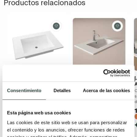
Productos relacionados
Lavabo encastrado
Lavabo encastrado
Bruntec Berlín
Viso Hasvik
A
Consentimiento
Detalles
Acerca de las cookies
Solid Surface blanco mate
Cargas minerales, blanco,
C
seno centrado. Posibilidad
posibilidad para grifería
s
para grifería empotrada
empotrada
d
219,94€
198,01€
264,99€
239,58€
Esta página web usa cookies
−17%
−17%
Las cookies de este sitio web se usan para personalizar
(3)
(3)
el contenido y los anuncios, ofrecer funciones de redes
Disponible en varias