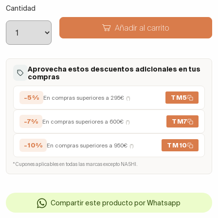
Cantidad
Añadir al carrito
Aprovecha estos descuentos adicionales en tus
compras
-5%
TM5
En compras superiores a 295€
(*)
-7%
TM7
En compras superiores a 600€
(*)
-10%
TM10
En compras superiores a 950€
(*)
* Cupones aplicables en todas las marcas excepto NASHI.
Compartir este producto por Whatsapp