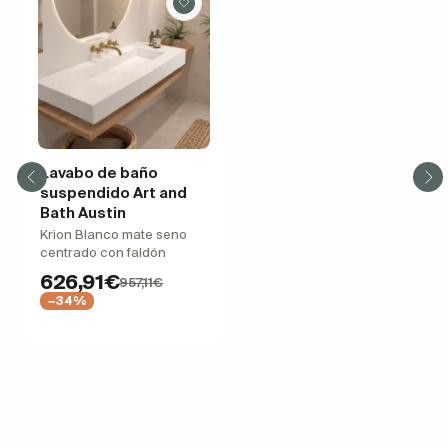
Lavabo de baño
suspendido Art and
Bath Austin
Krion Blanco mate seno
centrado con faldón
626,91€
957,11€
−34%