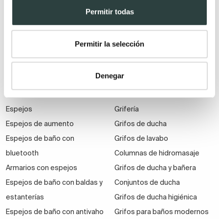
reducido
Lavabos dobles
Permitir todas
Muebles de baño
suspendidos
Permitir la selección
Muebles de baño
económicos
Auxiliares de baño
Denegar
Espejos
Grifería
Espejos de aumento
Grifos de ducha
Espejos de baño con
Grifos de lavabo
bluetooth
Columnas de hidromasaje
Armarios con espejos
Grifos de ducha y bañera
Espejos de baño con baldas y
Conjuntos de ducha
estanterías
Grifos de ducha higiénica
Espejos de baño con antivaho
Grifos para baños modernos