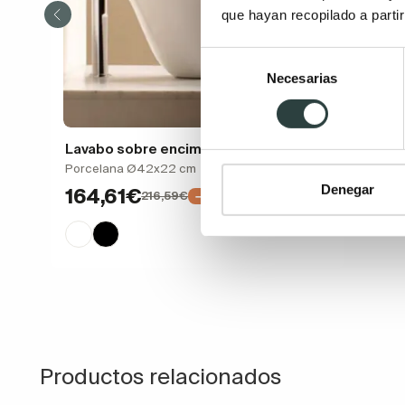
que hayan recopilado a parti
Selección
Necesarias
de
consentimiento
Lavabo sobre encimera Bathco Nordic
Porcelana Ø42x22 cm
Denegar
164,61€
216,59€
−24%
Productos relacionados