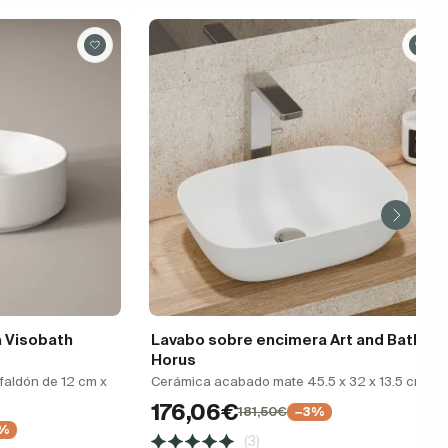
 Visobath
Lavabo sobre encimera Art and Bath
Horus
faldón de 12 cm x
Cerámica acabado mate 45.5 x 32 x 13.5 cm
176,06€
181,50€
−3%
0%
(3)