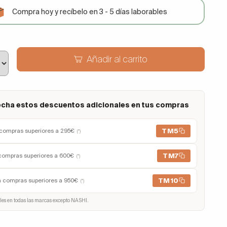
Compra hoy y recíbelo en 3 - 5 días laborables
Añadir al carrito
cha estos descuentos adicionales en tus compras
TM5
compras superiores a 295€
(*)
TM7
compras superiores a 600€
(*)
TM10
n compras superiores a 950€
(*)
les en todas las marcas excepto NASHI.