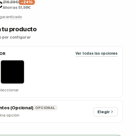
216,59€
€
−24%
Ahorras 51,98€
 garantizado
 tu producto
so por configurar
LOR
Ver todas las opciones
eleccionar
tos (Opcional)
OPCIONAL
Elegir
una opción