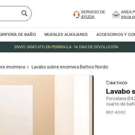
SERVICIO DE
AREA 
AYUDA
Inicia 
GRIFERÍA DE BAÑO
MUEBLES AUXILIARES
ACCESORIOS Y C
ENVÍO GRATUITO EN PENÍNSULA · 14 DÍAS DE DEVOLUCIÓN
bre encimera
Lavabo sobre encimera Bathco Nordic
BATHCO
Lavabo s
Porcelana Ø42x
cuarto de bañ
REF 4062