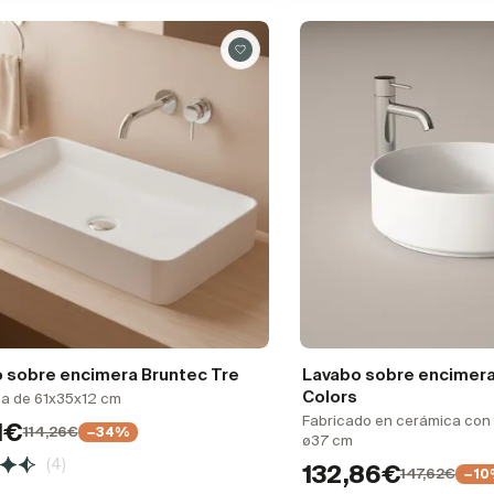
 sobre encimera Bruntec Tre
Lavabo sobre encimera
Colors
a de 61x35x12 cm
Fabricado en cerámica con 
1€
114,26€
−34%
ø37 cm
(4)
132,86€
147,62€
−1