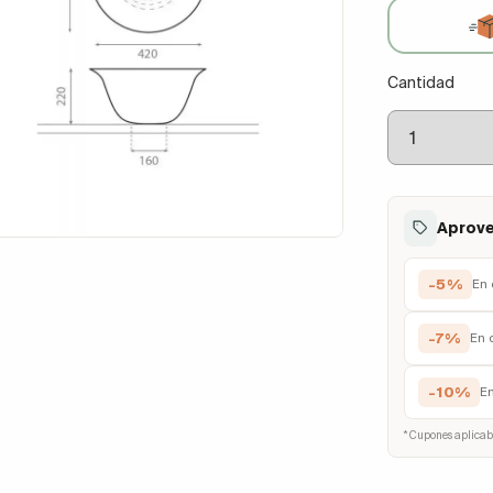
Cantidad
Aprove
-5%
En 
-7%
En 
-10%
E
* Cupones aplicab