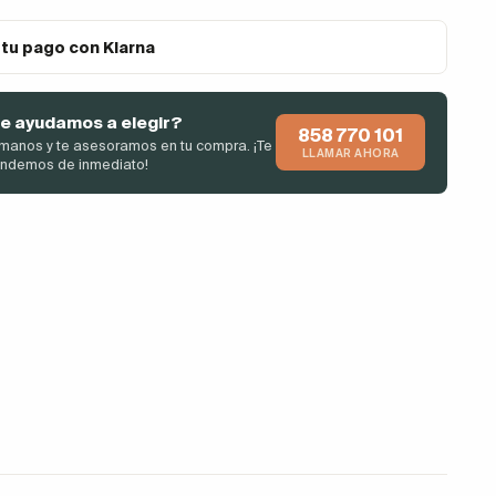
 tu pago con Klarna
e ayudamos a elegir?
858 770 101
manos y te asesoramos en tu compra. ¡Te
LLAMAR AHORA
endemos de inmediato!