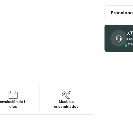
Fracciona
¿T
Llá
at
evolución de 14
Muebles
días
ensamblados