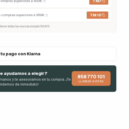
TM7
compras superiores a 600€
(*)
TM10
n compras superiores a 950€
(*)
les en todas las marcas excepto NASHI.
 tu pago con Klarna
e ayudamos a elegir?
858 770 101
manos y te asesoramos en tu compra. ¡Te
LLAMAR AHORA
endemos de inmediato!