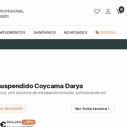
0
PROFESIONAL
sesión
OMPLEMENTOS
SANITARIOS
NOVEDADES
OFERTAS
suspendido Coycama Darya
oza, con sistema de instalación incluido, sofisticación en
sin devolución
Ver ficha técnica
393,25€
0€
−17%