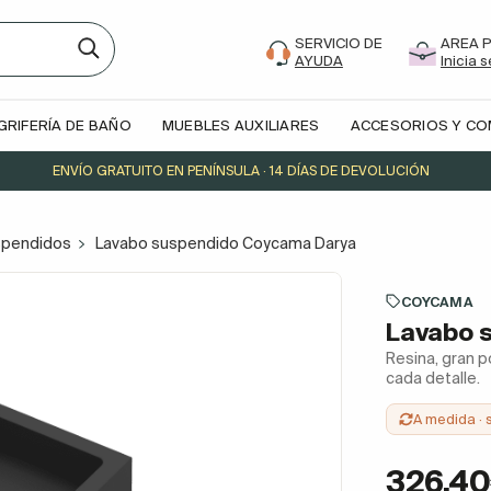
SERVICIO DE
AREA 
AYUDA
Inicia 
GRIFERÍA DE BAÑO
MUEBLES AUXILIARES
ACCESORIOS Y C
ENVÍO GRATUITO EN PENÍNSULA · 14 DÍAS DE DEVOLUCIÓN
spendidos
Lavabo suspendido Coycama Darya
COYCAMA
Lavabo 
Resina, gran p
cada detalle.
A medida · 
326,4