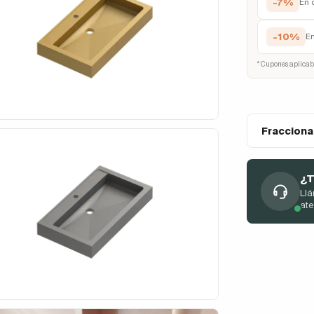
-7%
En 
-10%
E
* Cupones aplicab
Fracciona
¿T
Llá
at