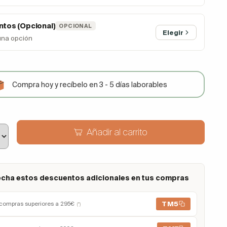
tos (Opcional)
OPCIONAL
Elegir
una opción
Compra hoy y recíbelo en 3 - 5 días laborables
Añadir al carrito
cha estos descuentos adicionales en tus compras
TM5
compras superiores a 295€
(*)