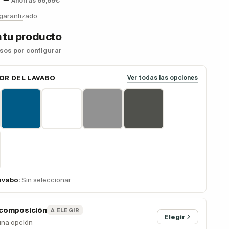
Ahorras 66,85€
 garantizado
 tu producto
asos por configurar
OR DEL LAVABO
Ver todas las opciones
avabo:
Sin seleccionar
 composición
A ELEGIR
Elegir
una opción