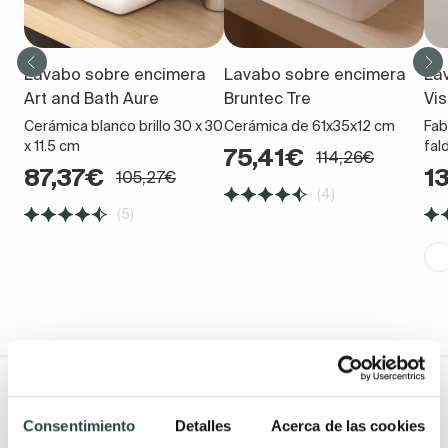
Lavabo sobre encimera
Lavabo sobre encimera
La
Art and Bath Aure
Bruntec Tre
Vi
Cerámica blanco brillo 30 x 30
Cerámica de 61x35x12 cm
Fab
x 11.5 cm
fal
75,41€
114,26€
87,37€
1
105,27€
(4)
(5)
Todo Muebles de baño
Consentimiento
Detalles
Acerca de las cookies
Muebles de baño
Lavabos