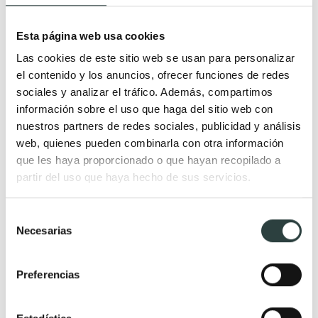
Muebles de baño Modernos
Lavabos modernos
Esta página web usa cookies
Muebles de baño rústicos y
Lavabos sobre encimera
Las cookies de este sitio web se usan para personalizar
natural
Lavabos baratos
el contenido y los anuncios, ofrecer funciones de redes
Muebles de baño vintage y
Lavabos pequeños
sociales y analizar el tráfico. Además, compartimos
neoclásicos
Lavabos a medida
información sobre el uso que haga del sitio web con
Mueble de baño de madera
Lavabos pedestal
nuestros partners de redes sociales, publicidad y análisis
web, quienes pueden combinarla con otra información
Muebles de baño Salgar
Lavabos encastrados
que les haya proporcionado o que hayan recopilado a
Muebles de baño fondo
Lavabos suspendidos
partir del uso que haya hecho de sus servicios.
reducido
Lavabos dobles
Muebles de baño
Selección
suspendidos
Necesarias
de
consentimiento
Muebles de baño
económicos
Preferencias
Auxiliares de baño