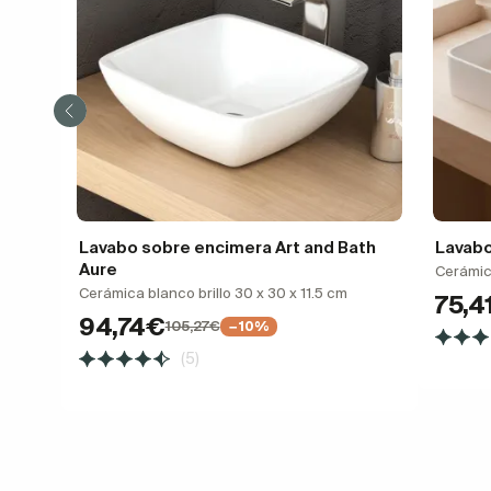
Lavabo sobre encimera Art and Bath
Lavabo
Aure
Cerámic
Cerámica blanco brillo 30 x 30 x 11.5 cm
75,4
94,74€
105,27€
−10%
(5)