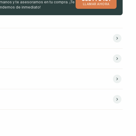
manos y te asesoramos en tu compra. ¡Te
LLAMAR AHORA
endemos de inmediato!