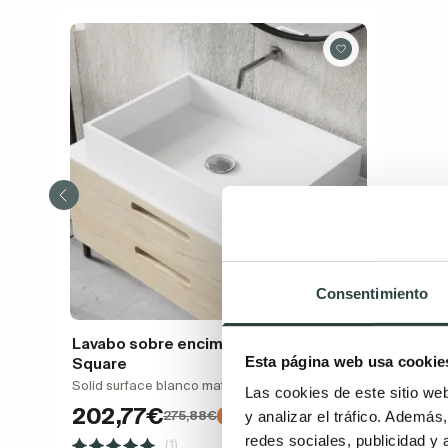
Consentimiento
Lavabo sobre encimera Bruntec
Esta página web usa cookie
Square
Solid surface blanco mate 50 x 32 x 8 cm
Las cookies de este sitio we
202,77€
y analizar el tráfico. Ademá
275,88€
−27%
redes sociales, publicidad y
(1)