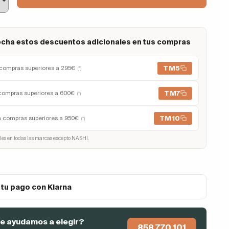
cha estos descuentos adicionales en tus compras
TM5
compras superiores a 295€
(*)
TM7
compras superiores a 600€
(*)
TM10
n compras superiores a 950€
(*)
les en todas las marcas excepto NASHI.
 tu pago con Klarna
e ayudamos a elegir?
858 770 101