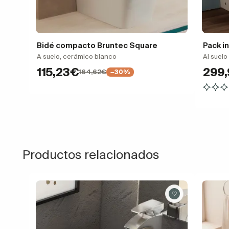
Bidé compacto Bruntec Square
Pack i
A suelo, cerámico blanco
Al suel
115,23€
299
164,62€
−30%
Productos relacionados