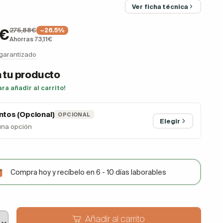
Ver ficha técnica
275,88€
7€
−26.5%
Ahorras 73,11€
 garantizado
 tu producto
ara añadir al carrito!
tos (Opcional)
OPCIONAL
Elegir
una opción
Compra hoy y recíbelo en 6 - 10 días laborables
Añadir al carrito