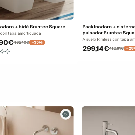
nodoro + bidé Bruntec Square
Pack Inodoro + cister
pulsador Bruntec Squa
o con tapa amortiguada
A suelo Rimless con tapa a
,90€
462,10€
−35%
299,14€
412,61€
−28