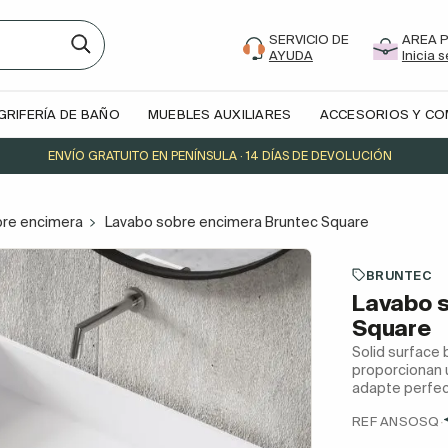
SERVICIO DE
AREA 
AYUDA
Inicia 
GRIFERÍA DE BAÑO
MUEBLES AUXILIARES
ACCESORIOS Y C
ENVÍO GRATUITO EN PENÍNSULA · 14 DÍAS DE DEVOLUCIÓN
bre encimera
Lavabo sobre encimera Bruntec Square
BRUNTEC
Lavabo s
Square
Solid surface 
proporcionan u
adapte perfec
·
REF ANSOSQ