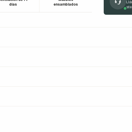
Llá
días
ensamblados
at