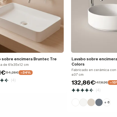
 sobre encimera Bruntec Tre
Lavabo sobre encimera
Colors
a de 61x35x12 cm
Fabricado en cerámica con 
1€
114,26€
−34%
ø37 cm
(4)
132,86€
147,62€
−1
(4)
+ 6