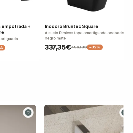
na empotrada +
Inodoro Bruntec Square
re
A suelo Rimless tapa amortiguada acabado
negro mate
mortiguada
337,35€
496,10€
−32%
%