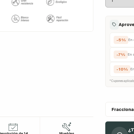
Aprove
-5%
En 
-7%
En 
-10%
E
* Cupones aplicab
Fracciona
¿T
evolución de 14
Muebles