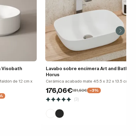
 Visobath
Lavabo sobre encimera Art and Bath
Horus
faldón de 12 cm x
Cerámica acabado mate 45.5 x 32 x 13.5 cm
176,06€
181,50€
−3%
0%
(3)