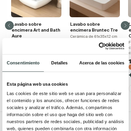
Lavabo sobre
Lavabo sobre
encimera Art and Bath
encimera Bruntec Tre
Aure
Cerámica de 61x35x12 cm
Cerámica blanco brillo 30
F
75,41€
114,26€
x 30 x 11.5 cm
c
−34%
94,74€
105,27€
(4)
−10%
Consentimiento
Detalles
Acerca de las cookies
(5)
Esta página web usa cookies
Las cookies de este sitio web se usan para personalizar
el contenido y los anuncios, ofrecer funciones de redes
sociales y analizar el tráfico. Además, compartimos
información sobre el uso que haga del sitio web con
Todo Muebles de baño
nuestros partners de redes sociales, publicidad y análisis
web, quienes pueden combinarla con otra información