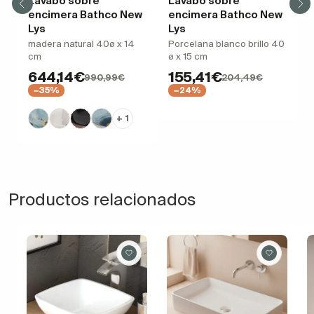
Lavabo sobre
Lavabo sobre
encimera Bathco New
encimera Bathco New
Lys
Lys
madera natural 40ø x 14
Porcelana blanco brillo 40
cm
ø x 15 cm
644,14€
155,41€
990,99€
204,49€
−35%
−24%
+ 1
Productos relacionados