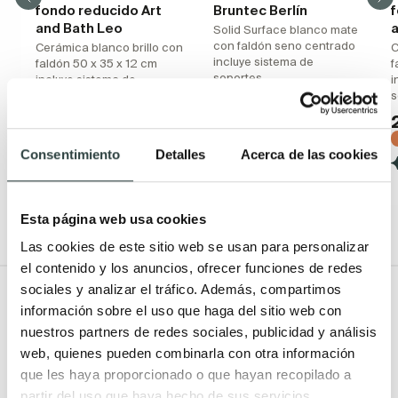
fondo reducido Art
Bruntec Berlín
f
and Bath Leo
Solid Surface blanco mate
con faldón seno centrado
Cerámica blanco brillo con
C
incluye sistema de
faldón 50 x 35 x 12 cm
f
soportes
incluye sistema de
i
soportes
s
269,14€
419,87€
126,01€
−36%
153,67€
−18%
(5)
Consentimiento
Detalles
Acerca de las cookies
(5)
Disponible en varias
medidas
Esta página web usa cookies
Las cookies de este sitio web se usan para personalizar
el contenido y los anuncios, ofrecer funciones de redes
sociales y analizar el tráfico. Además, compartimos
Todo Muebles de baño
información sobre el uso que haga del sitio web con
nuestros partners de redes sociales, publicidad y análisis
Muebles de baño
Lavabos
web, quienes pueden combinarla con otra información
Muebles de baño Modernos
Lavabos modernos
que les haya proporcionado o que hayan recopilado a
Muebles de baño rústicos y
Lavabos sobre encimera
partir del uso que haya hecho de sus servicios.