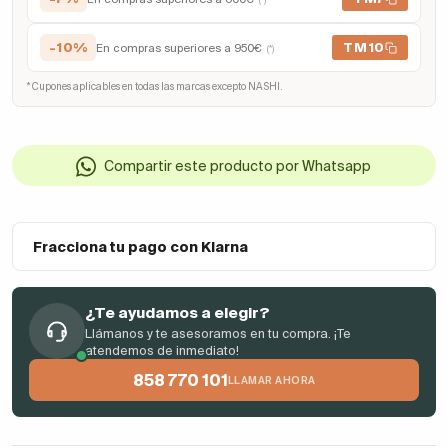
-10%
TM10
En compras superiores a 950€
(*)
* Cupones aplicables en todas las marcas excepto NASHI.
Compartir este producto por Whatsapp
Fracciona tu pago con Klarna
¿Te ayudamos a elegir?
Llámanos y te asesoramos en tu compra. ¡Te
atendemos de inmediato!
858 770 101
LLAMAR AHORA