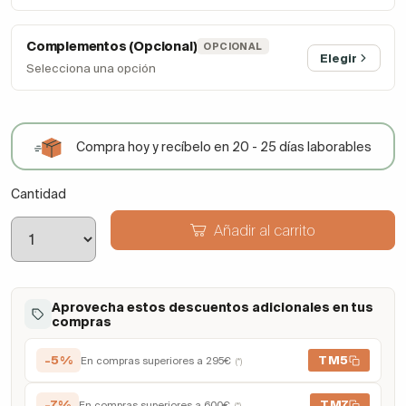
Complementos (Opcional)
OPCIONAL
Elegir
Selecciona una opción
Compra hoy y recíbelo en 20 - 25 días laborables
Cantidad
Añadir al carrito
Aprovecha estos descuentos adicionales en tus
compras
-5%
TM5
En compras superiores a 295€
(*)
-7%
TM7
En compras superiores a 600€
(*)