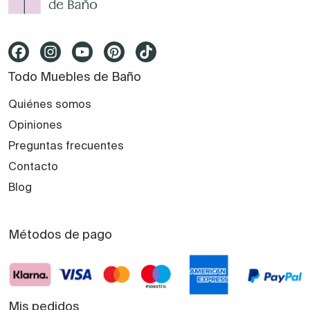
coste
El precio de un lavabo suspendido depende de:
Tamaño y diseño.
Todo Muebles de Baño
Quiénes somos
Materiales y tipo de acabado.
Opiniones
Preguntas frecuentes
Nivel de personalización y medidas especiales.
Contacto
Blog
Tipo de lavabo integrado y herrajes incluidos.
Métodos de pago
En Todomueblesdebañ
o combinamos calidad,
sostenibilidad y precio ajustado
, para que tu baño
sea funcional sin comprometer tu presupuesto.
Mis pedidos