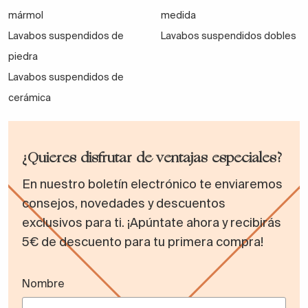
Tableros resistentes a la humedad y lacados
mármol
medida
ecológicos.
Lavabos suspendidos de
Lavabos suspendidos dobles
piedra
Madera maciza certificada y materiales
Lavabos suspendidos de
sostenibles.
cerámica
Alta resistencia al uso diario y al paso del tiempo.
¿Quieres disfrutar de ventajas especiales?
En nuestro boletín electrónico te enviaremos
Todos nuestros muebles cuentan con
consejos, novedades y descuentos
certificaciones de sostenibilidad, apoyando la
exclusivos para ti. ¡Apúntate ahora y recibirás
industria nacional y garantizando un producto
5€ de descuento para tu primera compra!
duradero y seguro.
Nombre
Diseño, acabados y personalización