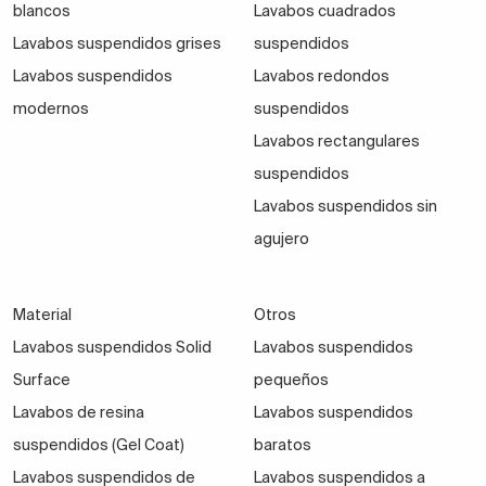
blancos
Lavabos cuadrados
Ideal para un
50–60
Lavabos suspendidos grises
suspendidos
35–45 cm
Pequeño
lavabo pequeño
cm
Lavabos suspendidos
Lavabos redondos
suspendido
modernos
suspendidos
Espacio
Lavabos rectangulares
60–80
40–50 cm
Medio
cómodo para
suspendidos
cm
uso diario
Lavabos suspendidos sin
agujero
100–
Doble lavabo o
45–55 cm
Familiar
120 cm
encimera amplia
Material
Otros
Ajuste perfecto
A
Según
Lavabos suspendidos Solid
Lavabos suspendidos
Personalizado
a huecos
medida
necesidad
especiales
Surface
pequeños
Lavabos de resina
Lavabos suspendidos
suspendidos (Gel Coat)
baratos
Materiales y durabilidad
Lavabos suspendidos de
Lavabos suspendidos a