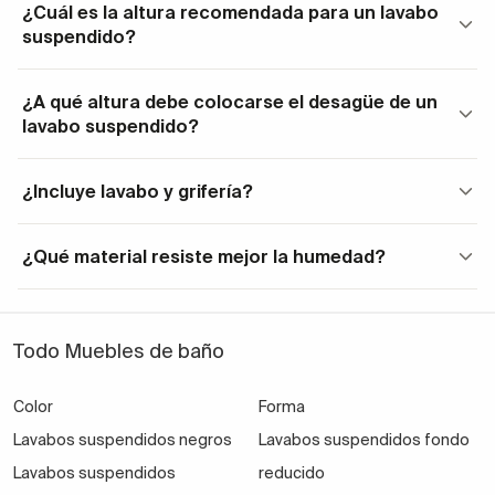
Facilita limpieza,
¿Cuál es la altura recomendada para un lavabo
Suspendido
modernos y
suspendido?
sensación de amplitud
funcionales
¿A qué altura debe colocarse el desagüe de un
Espacios
Ocupa poco espacio,
Compacto
lavabo suspendido?
reducidos
mantiene funcionalidad
Doble
Baños
Permite uso simultáneo
¿Incluye lavabo y grifería?
lavabo
familiares
y comodidad
¿Qué material resiste mejor la humedad?
Medidas, disposición y guía de
selección
Todo Muebles de baño
La elección del tamaño y disposición de tu lavabo
suspendido depende del espacio disponible y la
Color
Forma
funcionalidad deseada:
Lavabos suspendidos negros
Lavabos suspendidos fondo
Ancho
Fondo
Tipo de baño
Recomendación
Lavabos suspendidos
reducido