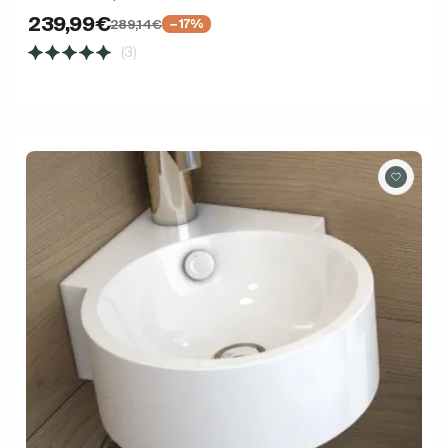
239,99€
289,14€
−17%
(3)