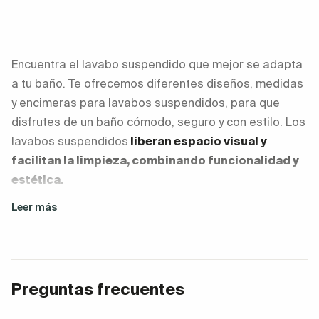
Encuentra el lavabo suspendido que mejor se adapta
a tu baño. Te ofrecemos diferentes diseños, medidas
y encimeras para lavabos suspendidos, para que
disfrutes de un baño cómodo, seguro y con estilo. Los
lavabos suspendidos
liberan espacio visual y
facilitan la limpieza, combinando funcionalidad y
estética.
Leer más
Tipos de lavabos suspendidos según
instalación
Tipo de
Uso
Ventajas
mueble
recomendado
Preguntas frecuentes
Baños