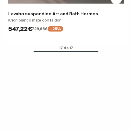
Lavabo suspendido Art and Bath Hermes
Krion blanco mate con faldón
547,22€
729,63€
−25%
17 de 17