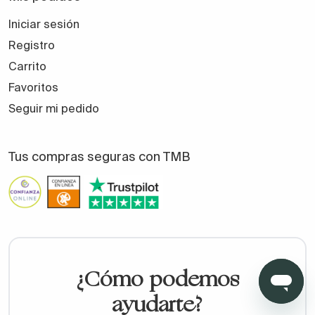
Iniciar sesión
¿Por qué elegir
Todomueblesdebaño?
Registro
Carrito
✔ Fabricación nacional (Made in Spain)
Favoritos
Seguir mi pedido
✔ Producción responsable y sostenible
Tus compras seguras con TMB
✔ Materiales certificados y duraderos
✔ Opciones a medida reales
✔ Control de calidad en origen
¿Cómo podemos
ayudarte?