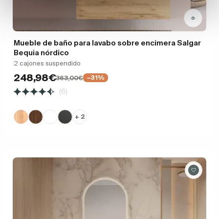
Mueble de baño para lavabo sobre encimera Salgar
Bequia nórdico
2 cajones suspendido
248,98€
363,00€
−31%
(6)
+ 2