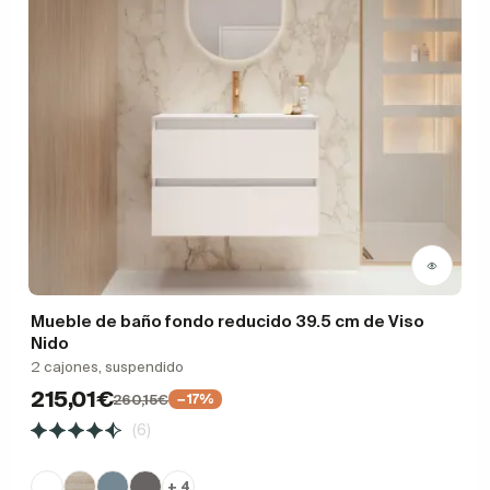
Mueble de baño fondo reducido 39.5 cm de Viso
Nido
2 cajones, suspendido
215,01€
260,15€
−17%
(6)
+ 4