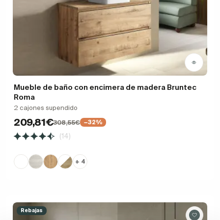
Mueble de baño con encimera de madera Bruntec
Roma
2 cajones supendido
209,81€
308,55€
−32%
(14)
+ 4
Rebajas