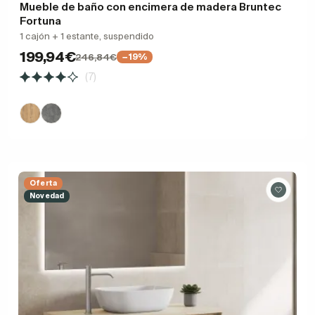
Mueble de baño con encimera de madera Bruntec
Fortuna
1 cajón + 1 estante, suspendido
199,94€
246,84€
−19%
(7)
Oferta
Novedad