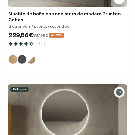
Mueble de baño con encimera de madera Bruntec
Coban
2 cajones + 1 puerta, suspendido
229,56€
337,59€
−32%
(40)
Rebajas