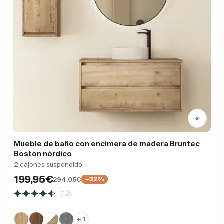
Mueble de baño con encimera de madera Bruntec
Boston nórdico
2 cajones suspendido
199,95€
294,05€
−32%
(12)
+ 1