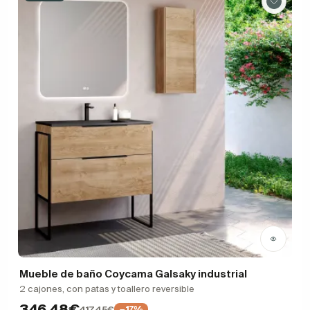
Mueble de baño Coycama Galsaky industrial
2 cajones, con patas y toallero reversible
346,48€
417,45€
−17%