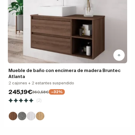
Mueble de baño con encimera de madera Bruntec
Atlanta
2 cajones + 2 estantes suspendido
245,19€
360,58€
−32%
(2)