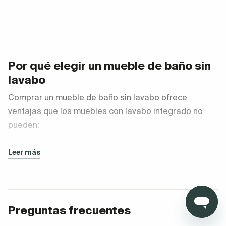
Por qué elegir un mueble de baño sin
lavabo
Comprar un mueble de baño sin lavabo ofrece
ventajas que los muebles con lavabo integrado no
pueden:
Flexibilidad absoluta:
combina cualquier tipo de
Leer más
lavabo
(
sobre encimera
,
encastrado
,
doble
o
exento) y
grifería.
Preguntas frecuentes
Diseño a medida:
personaliza colores, acabados,