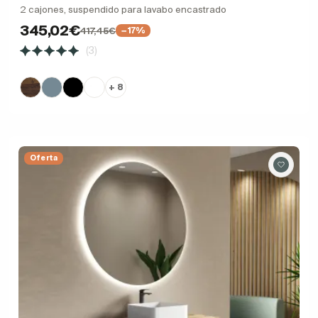
2 cajones, suspendido para lavabo encastrado
345,02€
417,45€
−17%
(3)
+ 8
Oferta