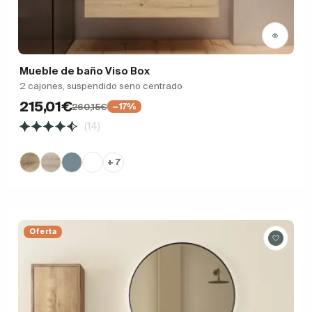
Mueble de baño Viso Box
2 cajones, suspendido seno centrado
215,01€
260,15€
−17%
(14)
+ 7
Oferta