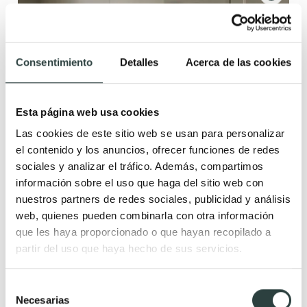
Consentimiento
Detalles
Acerca de las cookies
Esta página web usa cookies
Las cookies de este sitio web se usan para personalizar
el contenido y los anuncios, ofrecer funciones de redes
sociales y analizar el tráfico. Además, compartimos
información sobre el uso que haga del sitio web con
nuestros partners de redes sociales, publicidad y análisis
web, quienes pueden combinarla con otra información
que les haya proporcionado o que hayan recopilado a
partir del uso que haya hecho de sus servicios.
Mueble de baño Coycama Oslo
2 cajones y 1 puerta, suspendido
Selección
329,42€
399,30€
−18%
Necesarias
de