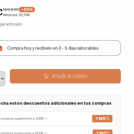
160,93€
€
−20%
Ahorras 32,19€
 garantizado
Compra hoy y recíbelo en 3 - 5 días laborables
Añadir al carrito
cha estos descuentos adicionales en tus compras
TM5
compras superiores a 295€
(*)
TM7
compras superiores a 600€
(*)