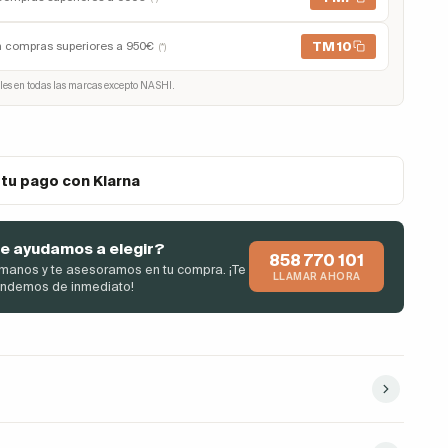
TM10
n compras superiores a 950€
(*)
les en todas las marcas excepto NASHI.
 tu pago con Klarna
e ayudamos a elegir?
858 770 101
manos y te asesoramos en tu compra. ¡Te
LLAMAR AHORA
endemos de inmediato!