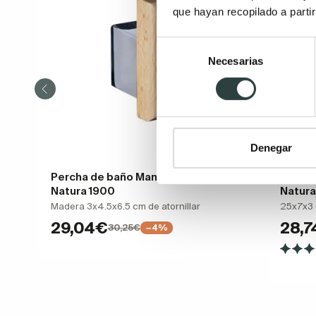
que hayan recopilado a parti
Selección
Necesarias
de
consentimiento
Denegar
Percha de baño Manillons Torrent
Toalle
Natura 1900
Natura
Madera 3x4.5x6.5 cm de atornillar
25x7x3 c
29,04€
28,
30,25€
−4%