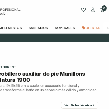
0
PROFESIONAL
sesión
OMPLEMENTOS
SANITARIOS
NOVEDADES
OFERTAS
ent Natura 1900
 TORRENT
billero auxiliar de pie Manillons
Natura 1900
a 19x16x65 cm, a suelo, un accesorio funcional y
ue transforma el baño en un espacio más cálido y armonioso.
5
Ver ficha técnica