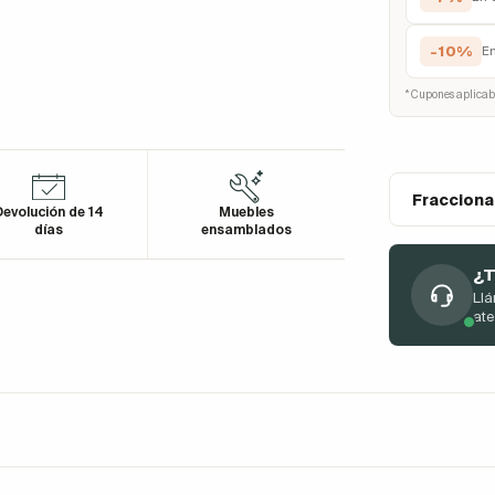
-10%
E
* Cupones aplicab
Fracciona
evolución de 14
Muebles
días
ensamblados
¿T
Llá
at