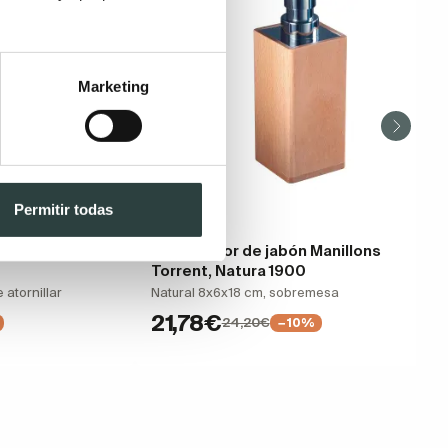
Marketing
Permitir todas
anillons Torrent
Dosificador de jabón Manillons
Torrent, Natura 1900
 atornillar
Natural 8x6x18 cm, sobremesa
21,78€
24,20€
−10%