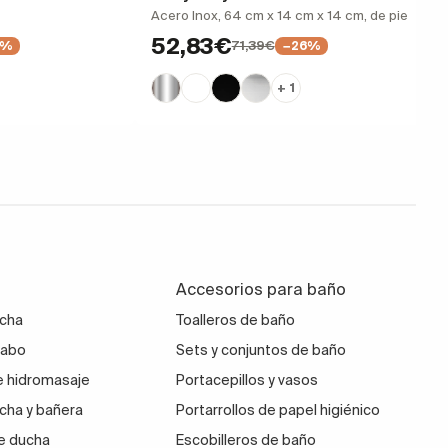
Acero Inox, 64 cm x 14 cm x 14 cm, de pie
52,83€
71,39€
0%
−26%
+ 1
Accesorios para baño
ucha
Toalleros de baño
vabo
Sets y conjuntos de baño
 hidromasaje
Portacepillos y vasos
cha y bañera
Portarrollos de papel higiénico
e ducha
Escobilleros de baño