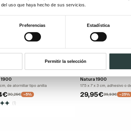
r del uso que haya hecho de sus servicios.
Preferencias
Estadística
Permitir la selección
ro de baño Manillons Torrent
Portarrollos de baño M
 1900
Natura 1900
m, de atornillar tipo anilla
17.5 x 7 x 3 cm, adhesivo o de
74€
29,95€
30,25€
39,93€
−5%
−25%
(1)