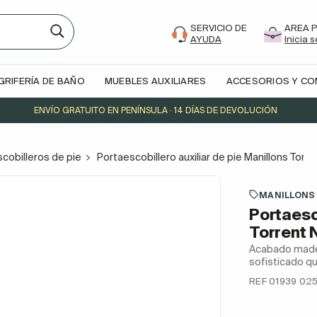
SERVICIO DE
AREA 
AYUDA
Inicia 
GRIFERÍA DE BAÑO
MUEBLES AUXILIARES
ACCESORIOS Y C
ENVÍO GRATUITO EN PENÍNSULA · 14 DÍAS DE DEVOLUCIÓN
cobilleros de pie
Portaescobillero auxiliar de pie Manillons Torr
MANILLONS
Portaesco
Torrent 
Acabado mader
sofisticado q
REF 01939 02