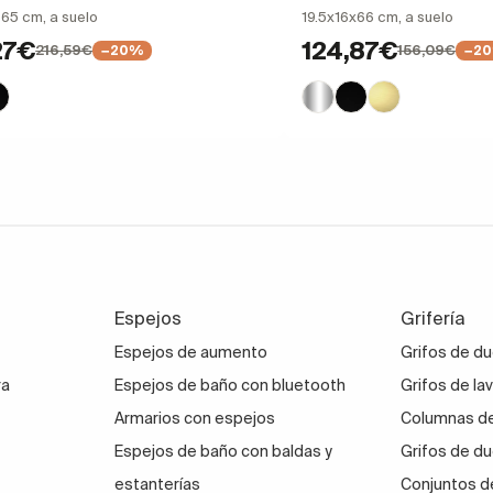
x 65 cm, a suelo
19.5x16x66 cm, a suelo
27€
124,87€
216,59€
156,09€
−20%
−2
Espejos
Grifería
Espejos de aumento
Grifos de d
ra
Espejos de baño con bluetooth
Grifos de la
Armarios con espejos
Columnas de
Espejos de baño con baldas y
Grifos de du
estanterías
Conjuntos d