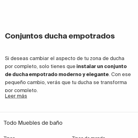
Conjuntos ducha empotrados
Si deseas cambiar el aspecto de tu zona de ducha
por completo, solo tienes que
instalar un conjunto
de ducha empotrado moderno y elegante
. Con ese
pequeño cambio, verás que tu ducha se transforma
por completo.
Leer más
¿Te gustaría hacerlo? También si estás pensando en
decorar tu primer baño, opta por piezas
Todo Muebles de baño
contemporáneas. ¡Te encantarán lo fabulosas que
son! Y no tienes que gastar demasiado de tu