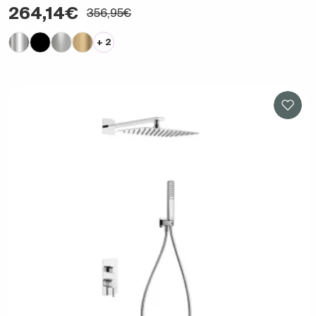
264,14€
356,95€
+ 2