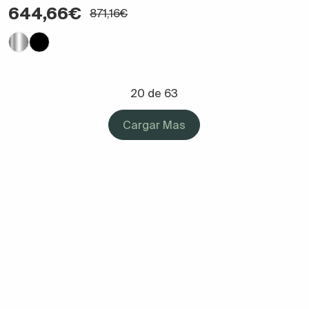
644,66€
871,16€
20 de 63
Cargar Mas