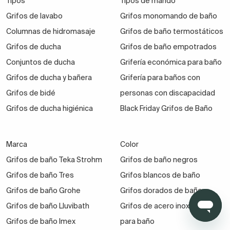
Tipos
Tipos de mando
presupuesto de reformas o decoración en esta
Grifos de lavabo
Grifos monomando de baño
estancia de la casa.
En nuestro catálogo hay
Columnas de hidromasaje
Grifos de baño termostáticos
griferías de baño
muy económicas.
Grifos de ducha
Grifos de baño empotrados
Conjuntos de ducha
Grifería económica para baño
Los conjuntos de ducha empotrados
te podrían venir
Grifos de ducha y bañera
Grifería para baños con
muy bien
en los siguientes supuestos:
Grifos de bidé
personas con discapacidad
Quieres aprovechar el espacio de ducha al
Grifos de ducha higiénica
Black Friday Grifos de Baño
milímetro porque tu baño no es muy grande.
Tienes un plato de ducha pequeño pero quieres
Marca
Color
un conjunto actual y bonito.
Grifos de baño Teka Strohm
Grifos de baño negros
Te apasiona el diseño de interiores y la
Grifos de baño Tres
Grifos blancos de baño
decoración más actual.
Grifos de baño Grohe
Grifos dorados de baño
Quieres mayor bienestar y confort bajo el agua.
Grifos de baño Lluvibath
Grifos de acero inoxidable
Deseas invertir en un
conjunto de ducha
que te
Grifos de baño Imex
para baño