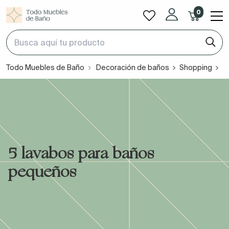
0
Todo Muebles de Baño
Decoración de baños
Shopping
5
5 lavabos para baños
pequeños