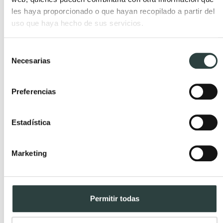
les haya proporcionado o que hayan recopilado a partir del
Publicada el 13 Diciembre, 2016 por TODOMUEBLES.
uso que haya hecho de sus servicios.
Selección
Necesarias
de
consentimiento
Preferencias
Estadística
Marketing
Cómo elegir el lavabo de baño correcto
Permitir todas
Publicada el 13 Noviembre, 2016 por TODOMUEBLES.