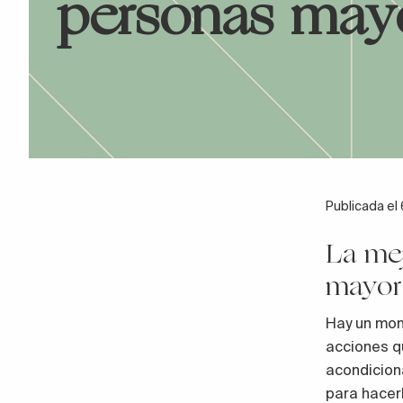
personas may
Publicada e
La me
mayor
Hay un mom
acciones q
acondicion
para hacer