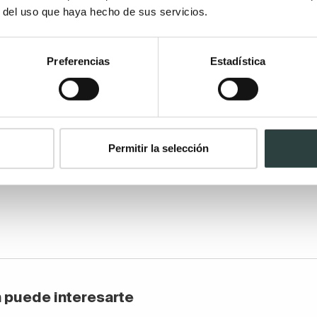
r del uso que haya hecho de sus servicios.
diendo incluso acercar el espejo hacia uno mismo.
acondicionados para adultos mayores son un antes y un 
Preferencias
Estadística
las personas. Aparte de la mejora funcional que es visible,
mejora en el ánimo y la calidad de vida, pues al verse más
ntes realizando esas acciones mejora su ánimo.
 ver las opciones que tienes para mejorar la vida de nues
Permitir la selección
e lo agradecerán.
 puede interesarte