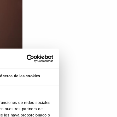
Acerca de las cookies
a
 funciones de redes sociales
o necesitan
con nuestros partners de
 aumento
ue les haya proporcionado o
io más en