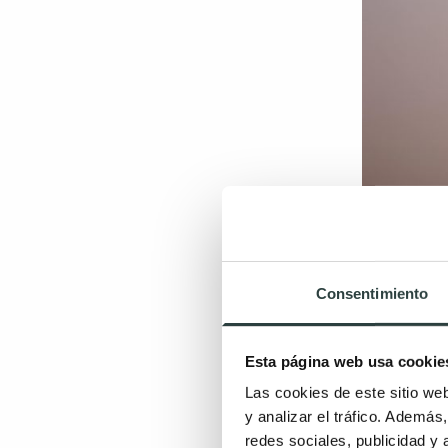
Consentimiento
Venta
adult
Esta página web usa cookie
Las cookies de este sitio we
Otros fact
y analizar el tráfico. Ademá
a través d
redes sociales, publicidad y
para cuando