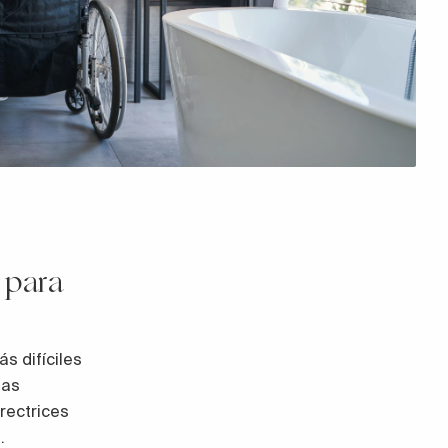
 para
s difíciles
tas
rectrices
.