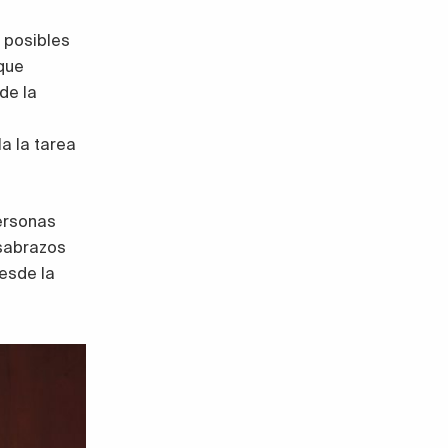
 posibles
 que
de la
a la tarea
ersonas
osabrazos
desde la