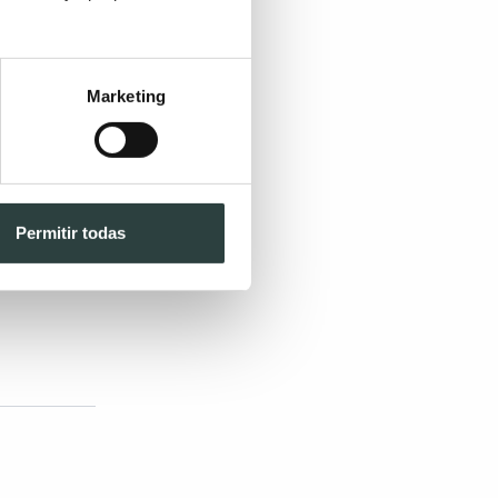
después en
Marketing
 también
tros
Permitir todas