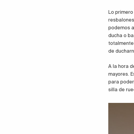
Lo primero
resbalones 
podemos añ
ducha o ba
totalmente 
de duchar
A la hora 
mayores. E
para poder
silla de ru