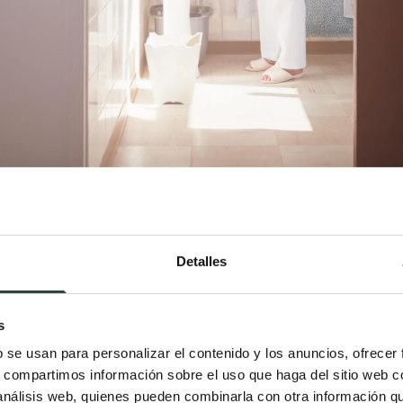
Detalles
jas de baños acondicionados par
os mayores
s
b se usan para personalizar el contenido y los anuncios, ofrecer
ores que ayudan a mejorar la autonomía de personas que l
s, compartimos información sobre el uso que haga del sitio web 
e acondicionar baño para mayores, es agregar espejos de
 análisis web, quienes pueden combinarla con otra información q
 sea necesario ver alguna parte del rostro o de otros sit