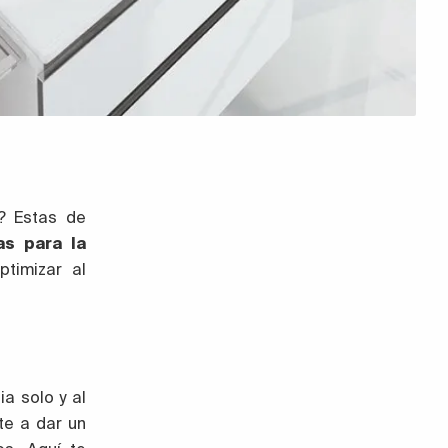
? Estas de
as para la
timizar al
a solo y al
te a dar un