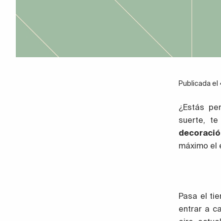
Publicada e
¿Estás pe
suerte, t
decoraci
máximo el 
Pasa el ti
entrar a c