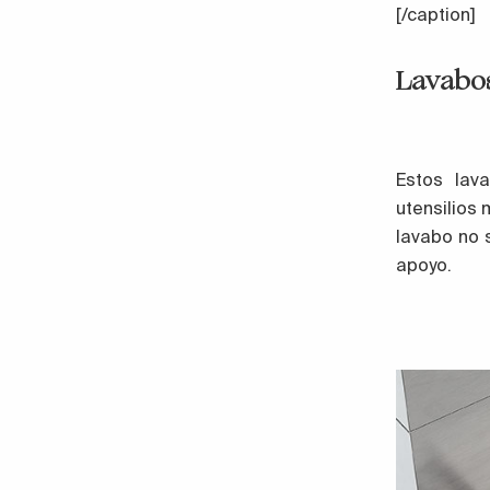
[/caption]
Lavabos
Estos lav
utensilios
lavabo no 
apoyo.