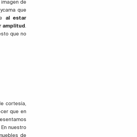
a imagen de
oycama que
ue
al estar
r amplitud
.
esto que no
e cortesía,
ecer que en
presentamos
 En nuestro
muebles de