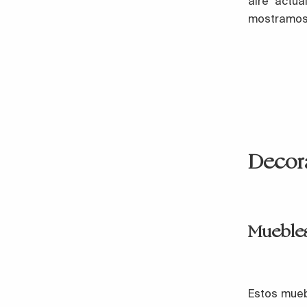
aire actu
mostramos 
Decor
Mueble
Estos mueb