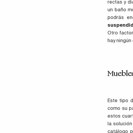
rectas y d
un baño m
podrás en
suspendid
Otro facto
hay ningún
Muebles
Este tipo 
como su pa
estos cuar
la solució
catálogo 