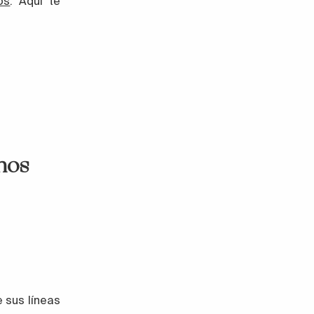
os
. Aquí te
nos
 sus líneas