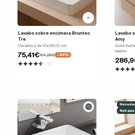
Lavabo sobre encimera Bruntec
Lavabo s
Tre
Amy
Cerámica de 61x35x12 cm
Solid Surf
faldón
75,41€
114,26€
−34%
286,
(4)
Noveda
Rebajas