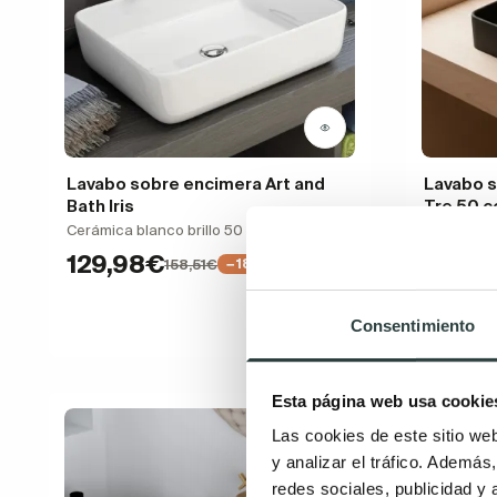
Lavabo sobre encimera Art and
Lavabo 
Bath Iris
Tre 50 c
Cerámica blanco brillo 50 x 40 x 13.5 cm
cerámica, 
129,98€
190,8
158,51€
−18%
Consentimiento
Esta página web usa cookie
Las cookies de este sitio we
y analizar el tráfico. Ademá
redes sociales, publicidad y