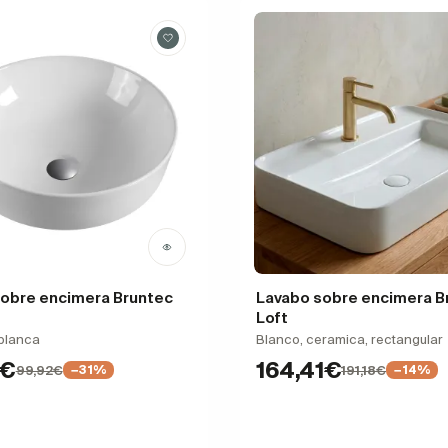
obre encimera Bruntec
Lavabo sobre encimera B
Loft
blanca
Blanco, ceramica, rectangular
4€
164,41€
99,92€
191,18€
−31%
−14%