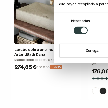
que hayan recopilado a parti
Selección
Necesarias
de
consentimiento
Lavabo sobre encimera
Lavabo s
Denegar
ArtandBath Dana
Bath Ho
Mármol beige brillo 50 x 35 x 12 cm
Cerámica 
cm
274,85€
356,95€
−23%
176,0