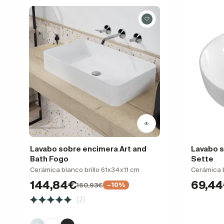
Lavabo sobre encimera Art and
Lavabo s
Bath Fogo
Sette
Cerámica blanco brillo 61x34x11 cm
Cerámica 
144,84€
69,4
160,93€
−10%
(2)