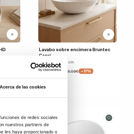
BHD
Lavabo sobre encimera Bruntec
Capri
x36x12 cm
Ceramica, 41 Ø cm
143,61€
173,03€
−17%
Acerca de las cookies
Rebajas
 funciones de redes sociales
con nuestros partners de
ue les haya proporcionado o