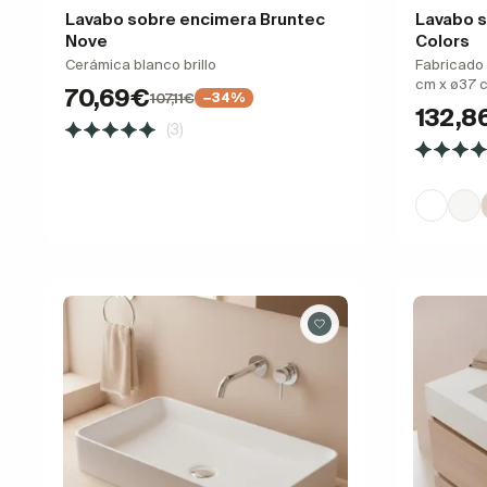
Lavabo sobre encimera Bruntec
Lavabo s
Nove
Colors
Cerámica blanco brillo
Fabricado 
cm x ø37 
70,69€
107,11€
−34%
132,8
(3)