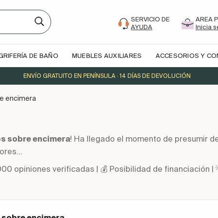
SERVICIO DE
AREA 
AYUDA
Inicia 
GRIFERÍA DE BAÑO
MUEBLES AUXILIARES
ACCESORIOS Y C
ENVÍO GRATUITO EN PENÍNSULA · 14 DÍAS DE DEVOLUCIÓN
e encimera
os sobre encimera
! Ha llegado el momento de presumir de
ores...
000 opiniones verificadas | 💰 Posibilidad de financiació
 sobre encimera