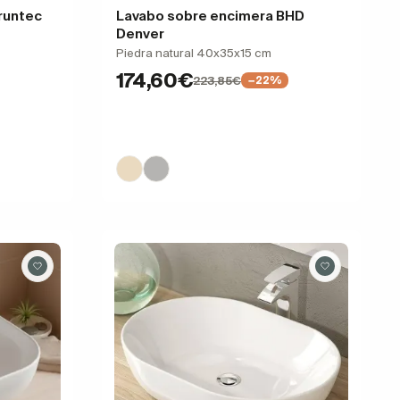
runtec
Lavabo sobre encimera BHD
Denver
Piedra natural 40x35x15 cm
174,60€
223,85€
−22%