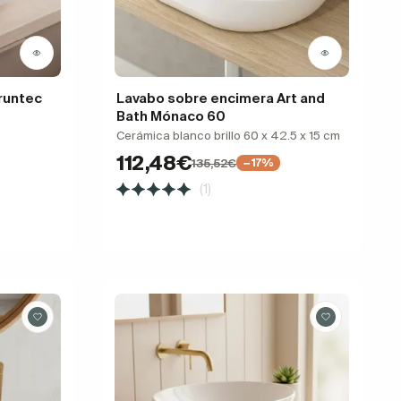
runtec
Lavabo sobre encimera Art and
Bath Mónaco 60
Cerámica blanco brillo 60 x 42.5 x 15 cm
112,48€
135,52€
−17%
(1)