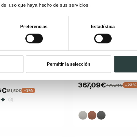
r del uso que haya hecho de sus servicios.
Preferencias
Estadística
obre encimera Art and
Lavabo sobre encimera B
Permitir la selección
rus
Aero
acabado mate 45.5 x 32 x 13.5
Acero, 51x36x12 cm, rectangul
367,09€
476,74€
−23%
6€
181,50€
−3%
(3)