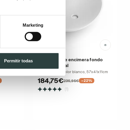
Marketing
runtec
Lavabo sobre encimera fondo
Permitir todas
Coycama Oval
ar
Solid surface color blanco, 57x41x11cm
184,75€
235,95€
−22%
(1)