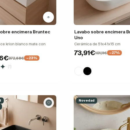
obre encimera Bruntec
Lavabo sobre encimera B
Uno
ace krion blanco mate con
Cerámica de 51x41x15 cm
73,91€
101,11€
−27%
96€
372,68€
−23%
(1)
d
Novedad