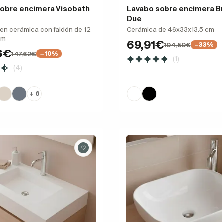
obre encimera Visobath
Lavabo sobre encimera B
Due
en cerámica con faldón de 12
Cerámica de 46x33x13.5 cm
cm
69,91€
104,50€
−33%
6€
147,62€
−10%
(1)
(4)
+ 6