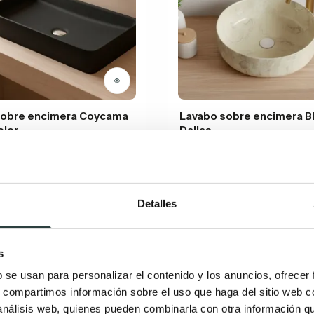
sobre encimera Coycama
Lavabo sobre encimera 
olor
Dallas
51 cm x 35 cm x 12 cm
Porcelana mármol pintada 36
2€
119,26€
229,90€
135,52€
−17%
−12%
+ 14
Detalles
s
b se usan para personalizar el contenido y los anuncios, ofrecer
s, compartimos información sobre el uso que haga del sitio web 
 análisis web, quienes pueden combinarla con otra información q