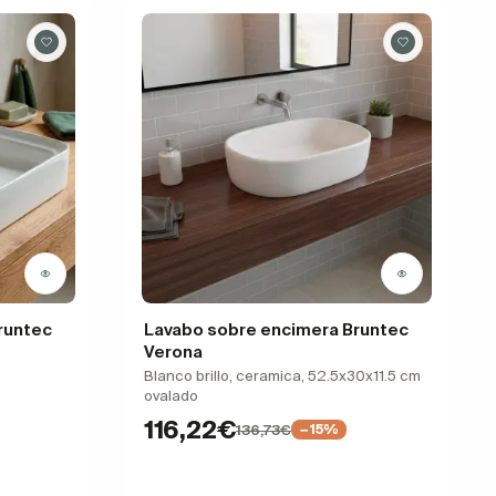
runtec
Lavabo sobre encimera Bruntec
Verona
Blanco brillo, ceramica, 52.5x30x11.5 cm
ovalado
116,22€
136,73€
−15%