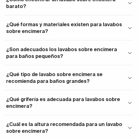
cosmética básica. Por otro lado, encontrar lavabos
barato?
sobre encimera baratos es fácil, así que ya no tienes
que gastarte una fortuna para tener un baño moderno
¿Qué formas y materiales existen para lavabos
y lleno de encanto.
sobre encimera?
Cómo encontrar un lavabo sobre
¿Son adecuados los lavabos sobre encimera
encimera barato
para baños pequeños?
En nuestro catálogo podrás encontrar el modelo de
¿Qué tipo de lavabo sobre encimera se
lavabo sobre encimera
que más se adapte a tu estilo,
recomienda para baños grandes?
incluso si tu presupuesto es ajustado.
Escogiendo
modelos sencillos de cerámica, de
¿Qué grifería es adecuada para lavabos sobre
color blanco
, podrás acceder a uno de estos
encimera?
lavabos de tendencia invirtiendo poco más de 60€.
Entre 65 y 90 euros verás muchos más lavabos sobre
¿Cuál es la altura recomendada para un lavabo
encimera baratos con otros estándares de diseño,
sobre encimera?