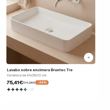
Lavabo sobre encimera Bruntec Tre
Cerámica de 61x35x12 cm
75,41€
114,26€
−34%
(4)