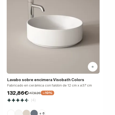
Lavabo sobre encimera Visobath Colors
Fabricado en cerámica con faldón de 12 cm x ø37 cm
132,86€
147,62€
−10%
(4)
+ 6