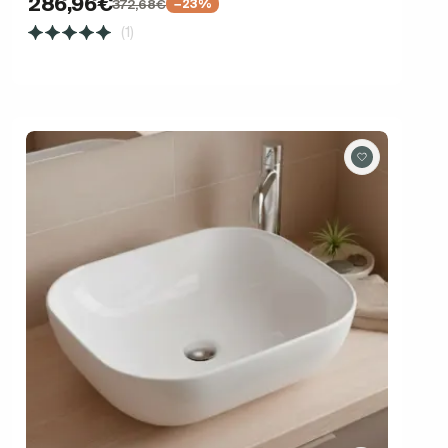
286,96€
372,68€
−23%
(1)