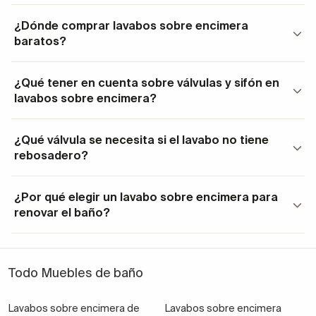
incrementando apenas 30€ de tu presupuesto.
¿Dónde comprar lavabos sobre encimera
No es difícil hoy en día comprar un lavabo sobre
baratos?
encimera barato
si se sabe dónde buscar
. ¡Nosotros
tenemos decenas de modelos preciosos!
¿Qué tener en cuenta sobre válvulas y sifón en
lavabos sobre encimera?
En el mundo del interiorismo de baños y los muebles
de lavabo también hay modas y preferencias y este
es el momento de estos modelos. Si te gusta este
¿Qué válvula se necesita si el lavabo no tiene
rebosadero?
diseño
tienes un vasto mundo que explorar
, ya que
estos lavabos modernos que van apoyados en el
mueble de baño, los hay de formas y materiales muy
¿Por qué elegir un lavabo sobre encimera para
renovar el baño?
diversos.
Comprar online lavabos sobre
encimera
Todo Muebles de baño
Cuando hablamos de este tipo de
lavabos
según su
Lavabos sobre encimera de
Lavabos sobre encimera