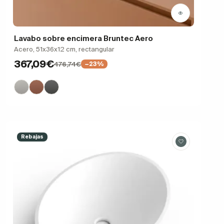
Lavabo sobre encimera Bruntec Aero
Acero, 51x36x12 cm, rectangular
367,09€
476,74€
−23%
Rebajas