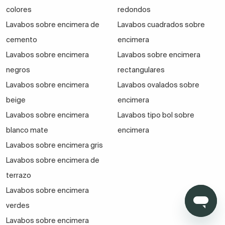
colocación, los lavabos sobre encimera,
los hay de
colores
redondos
forma circular, ovalada, cuadrada, rectangular e
Lavabos sobre encimera de
Lavabos cuadrados sobre
incluso de líneas irregulares.
cemento
encimera
En lo referente a materiales, el espectro es también
Lavabos sobre encimera
Lavabos sobre encimera
amplio: cerámicos, de porcelana, piedra natural,
negros
rectangulares
cristal templado, microcemento, cargas minerales o
Lavabos sobre encimera
Lavabos ovalados sobre
solid surface, un material nuevo muy demandado en
beige
encimera
interiorismo de baños.
Lavabos sobre encimera
Lavabos tipo bol sobre
blanco mate
encimera
Lavabos sobre encimera gris
Lavabos sobre encimera de
terrazo
Lavabos sobre encimera
verdes
Lavabos sobre encimera