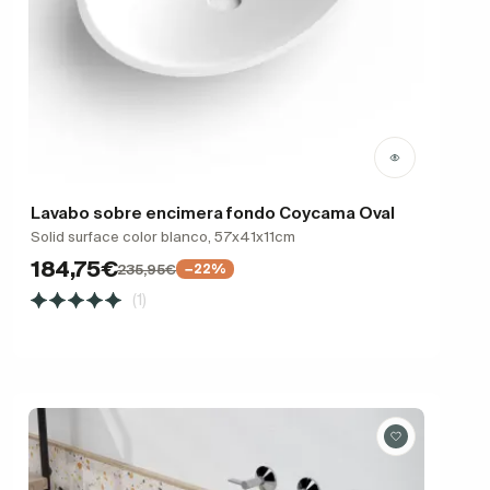
Lavabo sobre encimera fondo Coycama Oval
Solid surface color blanco, 57x41x11cm
184,75€
235,95€
−22%
(1)