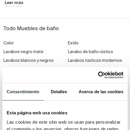
Leer más
Todo Muebles de baño
Color
Estilo
Lavabos negro mate
Lavabo de baño rústico
Lavabos blancos y negros
Lavabos rústicos modernos
Lavabos blancos
Lavabos cuadrados
Lavabos color beige
modernos
Lavabos crema
Lavabos modernos
Consentimiento
Detalles
Acerca de las cookies
Lavabos grises
Lavabos nórdicos
Lavabos dorados
Lavabos industriales
Lavabos de bronce
Lavabos vintage
Esta página web usa cookies
Lavabos de oro rosa
Lavabos clásicos
Las cookies de este sitio web se usan para personalizar
el contenido y los anuncios, ofrecer funciones de redes
Lavabos marrones
Lavabos mate