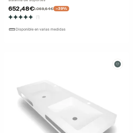
652,48€
1.069,64€
−39%
(1)
Disponible en varias medidas