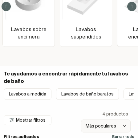
Lavabos sobre
Lavabos
L
encimera
suspendidos
enc
Te ayudamos a encontrar rápidamente tu
lavabos
de baño
Lavabos a medida
Lavabos de baño baratos
Lav
4 productos
Mostrar filtros
Filtros aplicados
Borrar todo