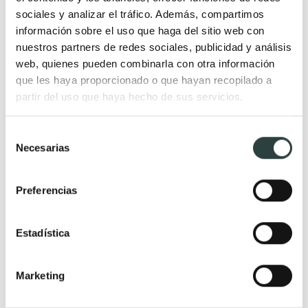
sociales y analizar el tráfico. Además, compartimos
Lavabos verdes
información sobre el uso que haga del sitio web con
Lavabos azules
nuestros partners de redes sociales, publicidad y análisis
Lavabos rosas
web, quienes pueden combinarla con otra información
que les haya proporcionado o que hayan recopilado a
Lavabos amarillos
partir del uso que haya hecho de sus servicios.
Lavabos rojos
Lavabos de colores
Selección
Necesarias
de
consentimiento
Forma
Material
Preferencias
Lavabos pequeños
Lavabos de resina
Lavabos redondos
Lavabos de mármol para baño
Estadística
Lavabos tipo bol
Lavabos de cerámica
Lavabos rectangulares
Lavabos de piedra natural
Lavabos de mármol
Lavabos de resina blanco
Marketing
rectangulares
mate