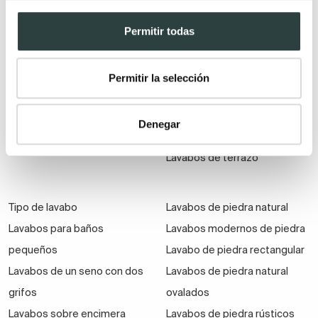
Lavabos ovalados
Lavabos de resina a medida
Lavabo redondo de piedra
Lavabos Solid Surface
Permitir todas
Lavabos cuadrados
Lavabos Solid Surface a
Lavabos de fondo reducido
medida
Permitir la selección
Lavabos grandes
Lavabos metálicos
Lavabos de madera
Denegar
Lavabos de cemento
Lavabos de terrazo
Tipo de lavabo
Lavabos de piedra natural
Lavabos para baños
Lavabos modernos de piedra
pequeños
Lavabo de piedra rectangular
Lavabos de un seno con dos
Lavabos de piedra natural
grifos
ovalados
Lavabos sobre encimera
Lavabos de piedra rústicos