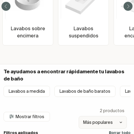
Lavabos sobre
Lavabos
L
encimera
suspendidos
enc
Te ayudamos a encontrar rápidamente tu
lavabos
de baño
Lavabos a medida
Lavabos de baño baratos
Lav
2 productos
Mostrar filtros
Filtros aplicados
Borrar todo