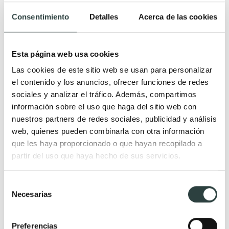
Lavabos grandes
Lavabos metálicos
Consentimiento
Detalles
Acerca de las cookies
Lavabos de madera
Lavabos de cemento
Lavabos de terrazo
Esta página web usa cookies
Las cookies de este sitio web se usan para personalizar
el contenido y los anuncios, ofrecer funciones de redes
Tipo de lavabo
Lavabos de piedra natural
sociales y analizar el tráfico. Además, compartimos
Lavabos para baños
Lavabos modernos de piedra
información sobre el uso que haga del sitio web con
nuestros partners de redes sociales, publicidad y análisis
pequeños
Lavabo de piedra rectangular
web, quienes pueden combinarla con otra información
Lavabos de un seno con dos
Lavabos de piedra natural
que les haya proporcionado o que hayan recopilado a
grifos
ovalados
partir del uso que haya hecho de sus servicios.
Lavabos sobre encimera
Lavabos de piedra rústicos
Lavabos encastrados
Lavabos de piedra baratos
Selección
Necesarias
Lavabo doble
Lavabos de piedra beige
de
consentimiento
Lavabos dobles modernos
Lavabos de piedra gris
Preferencias
Lavabos dobles baratos
Lavabos de piedra negros