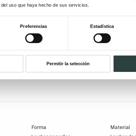
r del uso que haya hecho de sus servicios.
Preferencias
Estadística
ra decorar la zona del tocador de tu baño? En ese caso, es
Permitir la selección
ambién
los más nobles y distinguidos
. La piedra es un m
 única pega, además del precio, podría ser que es
algo más 
re protagonismo
reconocido prestigio
. Los lavabos de piedra los hay de
Forma
Material
encimera o un mueble de baño bonito.