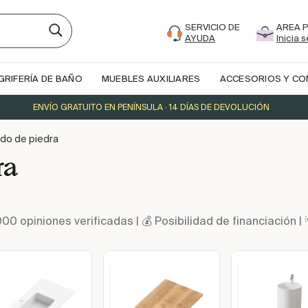
SERVICIO DE
AREA 
AYUDA
Inicia 
GRIFERÍA DE BAÑO
MUEBLES AUXILIARES
ACCESORIOS Y C
ENVÍO GRATUITO EN PENÍNSULA · 14 DÍAS DE DEVOLUCIÓN
do de piedra
ra
000 opiniones verificadas | 💰 Posibilidad de financiació