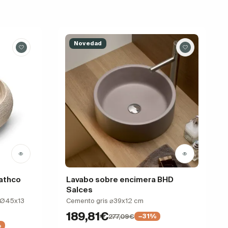
Novedad
athco
Lavabo sobre encimera BHD
Salces
o Ø45x13
Cemento gris ⌀39x12 cm
189,81€
277,09€
−31%
%