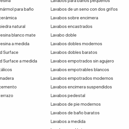
resina
Lavabos para baños pequeños
itiendo lucirse por todos los lados. Los lavamanos
mármol para baño
Lavabos de un seno con dos grifos
y presencia.
Si encima son de piedra, su caché es
cerámica
Lavabos sobre encimera
iedra natural
Lavabos encastrados
 colores diversos. Su clásico veteado es sinónimo
resina blanco mate
Lavabo doble
resina a medida
Lavabos dobles modernos
a apoyarlo. Puedes hacerlo sobre un
id Surface
Lavabos dobles baratos
mueble de
id Surface a medida
Lavabos empotrados sin agujero
álicos
Lavabos empotrables blancos
edra redondo de mármol y una grifería actual,
 madera
Lavabos empotrados modernos
 cemento
Lavabos encimera suspendidos
terrazo
Lavabos pedestal
Lavabos de pie modernos
Lavabos de baño baratos
Lavabos a medida