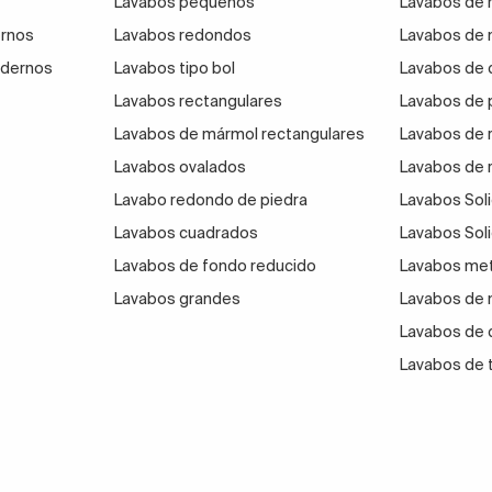
Lavabos pequeños
Lavabos de 
ecer mayor protagonismo a esta pieza clave del baño, perm
ernos
Lavabos redondos
Lavabos de 
én se colocan apoyados. De ahí que tengan más carácter 
odernos
Lavabos tipo bol
Lavabos de 
Lavabos rectangulares
Lavabos de p
turales,
el mármol está muy de moda
y, encima, lo hay de
Lavabos de mármol rectangulares
Lavabos de 
Lavabos ovalados
Lavabos de 
ol será un acierto.
Lavabo redondo de piedra
Piensa sobre qué tipo de mueble vas 
Lavabos Sol
a o la clásica encimera volada nórdica.
Lavabos cuadrados
Lavabos Sol
Lavabos de fondo reducido
Lavabos met
corde al diseño y también llamativa
. Con un lavabo de pi
Lavabos grandes
Lavabos de
Lavabos de
Lavabos de 