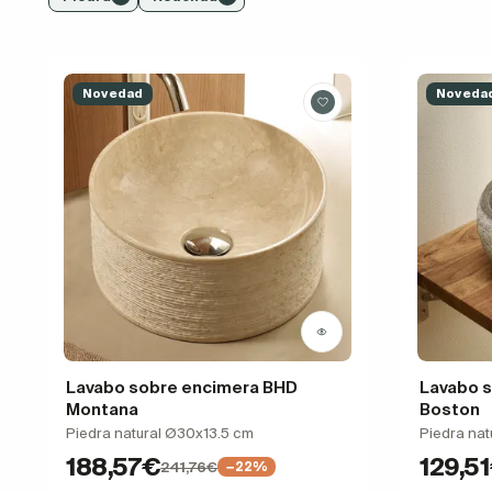
Novedad
Noveda
Lavabo sobre encimera BHD
Lavabo 
Montana
Boston
Piedra natural Ø30x13.5 cm
Piedra na
188,57€
129,5
241,76€
−22%