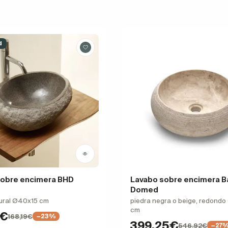
d
sobre encimera BHD
Lavabo sobre encimera B
Domed
tural Ø40x15 cm
piedra negra o beige, redond
cm
1€
168,19€
−23%
399,25€
546,92€
−27