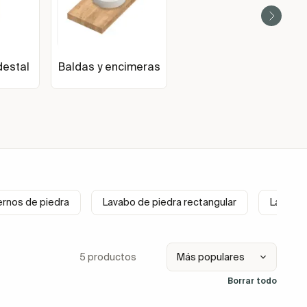
estal
Baldas y encimeras
rnos de piedra
Lavabo de piedra rectangular
Lavabo 
5 productos
Borrar todo