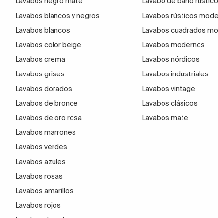
Lavabos negro mate
Lavabo de baño rústico
Los
lavabos sobre encimera
tienen la osadía de ofr
Lavabos blancos y negros
Lavabos rústicos mod
siguen encastrándose en muebles pero ahora tambi
Lavabos blancos
Lavabos cuadrados m
mayor.
Lavabos color beige
Lavabos modernos
Aunque hay modelos de muchos tipos de piedras na
Lavabos crema
Lavabos nórdicos
de clase y ostentación.
Lavabos grises
Lavabos industriales
Lavabos dorados
Elegir un
lavabo redondo de piedra hecho de márm
Lavabos vintage
baño vintage
con patas, uno suspendido y minimalist
Lavabos de bronce
Lavabos clásicos
Lavabos de oro rosa
Lavabos mate
Luego está la
grifería del lavabo
.
Has de elegirla a
Lavabos marrones
¡romperás moldes!
Lavabos verdes
Lavabos azules
Lavabos rosas
Lavabos amarillos
Lavabos rojos