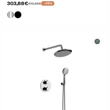
303,88€
410,65€
−26%