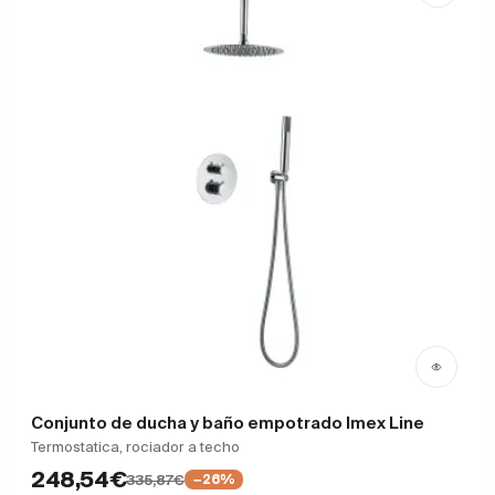
Conjunto de ducha y baño empotrado Imex Line
Termostatica, rociador a techo
248,54€
335,87€
−26%