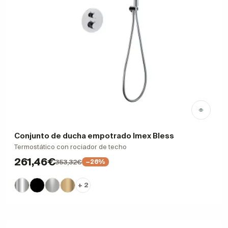
Conjunto de ducha empotrado Imex Bless
Termostático con rociador de techo
261,46€
353,32€
−26%
+ 2