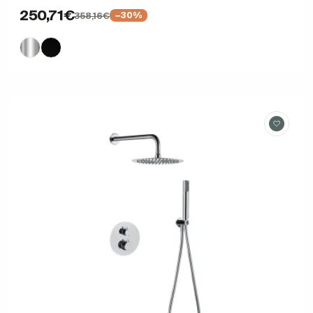
250,71€
358,16€
−30%