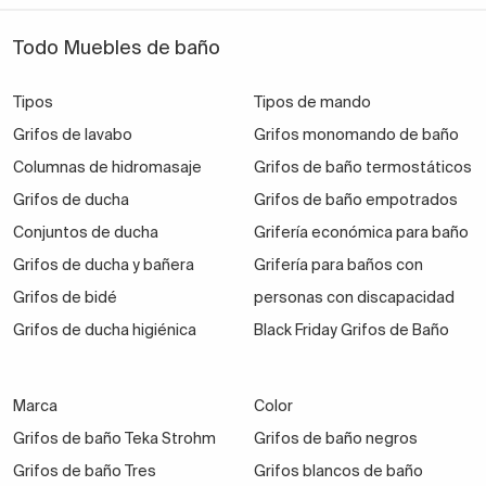
Todo Muebles de baño
¿Te gustaría hacerlo? También si estás pensando en
decorar tu primer baño, opta por piezas
Tipos
Tipos de mando
contemporáneas. ¡Te encantarán lo fabulosas que
Grifos de lavabo
Grifos monomando de baño
son! Y no tienes que gastar demasiado de tu
Columnas de hidromasaje
Grifos de baño termostáticos
presupuesto de reformas o decoración en esta
Grifos de ducha
Grifos de baño empotrados
estancia de la casa.
En nuestro catálogo hay
Conjuntos de ducha
Grifería económica para baño
griferías de baño
muy económicas.
Grifos de ducha y bañera
Grifería para baños con
Grifos de bidé
personas con discapacidad
Los conjuntos de ducha empotrados
te podrían venir
Grifos de ducha higiénica
Black Friday Grifos de Baño
muy bien
en los siguientes supuestos:
Marca
Quieres aprovechar el espacio de ducha al
Color
Grifos de baño Teka Strohm
milímetro porque tu baño no es muy grande.
Grifos de baño negros
Grifos de baño Tres
Grifos blancos de baño
Tienes un plato de ducha pequeño pero quieres un