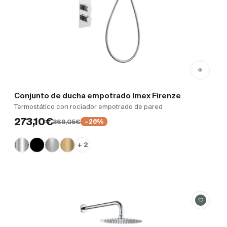
Conjunto de ducha empotrado Imex Firenze
Termostático con rociador empotrado de pared
273,10€
369,05€
−26%
+ 2