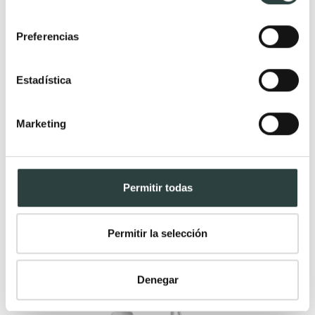
consentimiento
Preferencias
Conjunto de ducha empotrado Imex Madeira
Termostatica
303,88€
410,65€
−26%
Estadística
Marketing
Permitir todas
Permitir la selección
Denegar