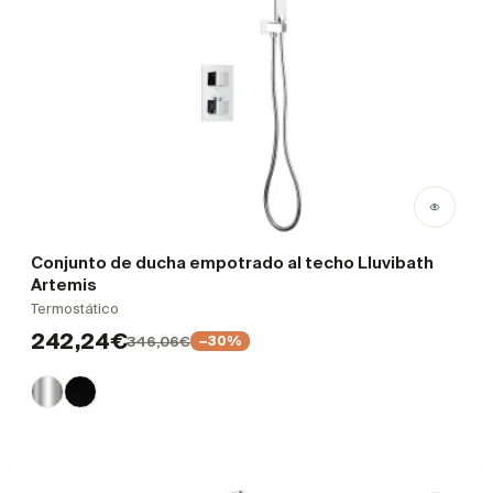
Conjunto de ducha empotrado al techo Lluvibath
Artemis
Termostático
242,24€
346,06€
−30%