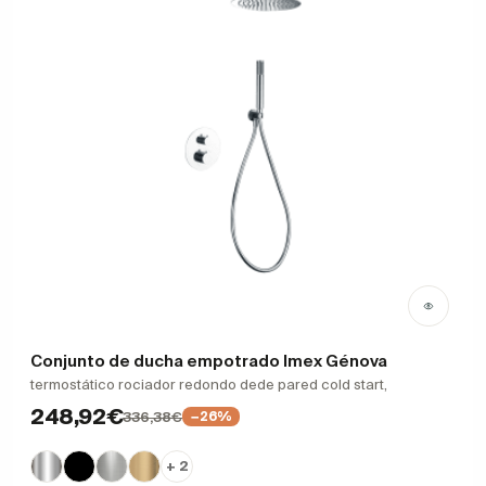
Conjunto de ducha empotrado Imex Génova
termostático rociador redondo dede pared cold start,
248,92€
336,38€
−26%
+ 2