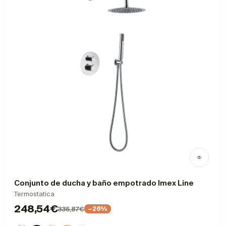
Conjunto de ducha y baño empotrado Imex Line
Termostatica
248,54€
335,87€
−26%