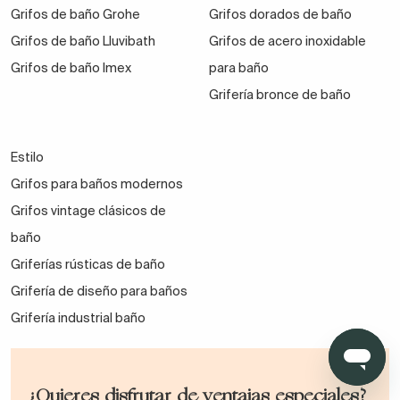
Grifos de baño Grohe
Grifos dorados de baño
conjunto actual y bonito.
Grifos de baño Lluvibath
Grifos de acero inoxidable
Te apasiona el diseño de interiores y la decoración
Grifos de baño Imex
para baño
más actual.
Grifería bronce de baño
Quieres mayor bienestar y confort bajo el agua.
Deseas invertir en un
conjunto de ducha
que te
Estilo
haga disfrutar al máximo cada día, multiplicando
Grifos para baños modernos
tus sensaciones en la ducha.
Grifos vintage clásicos de
baño
Griferías rústicas de baño
¿Te ves representado en alguno de estos casos? Si
Grifería de diseño para baños
es así, decántate sin dudarlo por algún conjunto de
Grifería industrial baño
ducha empotrado de nuestra web. ¡No te va a
decepcionar!
¿Quieres disfrutar de ventajas especiales?