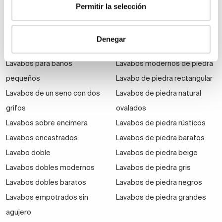
su colocación
Permitir la selección
Lavabos de terrazo
Del mismo modo que tienes que escoger un material
que se adapte a tus necesidades, tienes que saber
Denegar
Tipo de lavabo
Lavabos de piedra natural
cómo posicionarlo, pues hay varios tipos de lavabos
de baño según colocación.
Lavabos para baños
Lavabos modernos de piedra
pequeños
Lavabo de piedra rectangular
Lavabos encastrados
Lavabos de un seno con dos
Lavabos de piedra natural
Los lavabos encastrados son aquellos en los que
el
grifos
ovalados
pozo se ha apoyado sobre el mueble
. Se
Lavabos sobre encimera
Lavabos de piedra rústicos
caracterizan por contar con una estética más
Lavabos encastrados
Lavabos de piedra baratos
vanguardista, minimalista, no entorpecen visualmente
Lavabo doble
Lavabos de piedra beige
por lo que generan sensación de amplitud. Además,
Lavabos dobles modernos
Lavabos de piedra gris
permite elegir una encimera decorativa, escogida a
nuestro gusto.
Lavabos dobles baratos
Lavabos de piedra negros
Lavabos empotrados sin
Lavabos de piedra grandes
Lavabos sobreencimera
agujero
Los lavabos sobrencimera son los lavabos que se