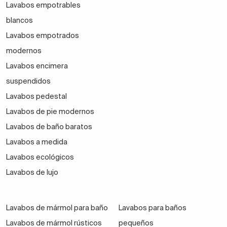
Lavabos empotrables
colocan sobresaliendo de la encimera del
muebles
blancos
de baño
En este caso, el lavabo acapara todo el
Lavabos empotrados
protagonismo y tiene un mayor peso decorativo, son
modernos
más recomendados para baños amplios.
Lavabos encimera
Lavabos con seno desplazado
suspendidos
Los lavabos con el seno desplazado son perfectos
Lavabos pedestal
para casas donde vivan varias personas. Se trata de
Lavabos de pie modernos
un seno que puede estar desplazado a la izquierda o
Lavabos de baño baratos
a la derecha. Eso puede parecer intrascendente, pero
Lavabos a medida
te dejará espacio suficiente en la encimera para
Lavabos ecológicos
dejar jabón, cepillo de dientes u otros enseres de
Lavabos de lujo
aseo diario.
Lavabos de mármol para baño
Lavabos para baños
Lavabos de mármol rústicos
pequeños