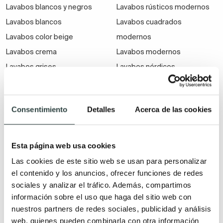
cristal
ahora son mucho más resistentes, pero
Lavabos blancos y negros
Lavabos rústicos modernos
menos que otros materiales
. Son fáciles de limpiar,
Lavabos blancos
Lavabos cuadrados
pero, por el contrario, tendrás que hacerlo de manera
Lavabos color beige
modernos
más frecuente pues, en estos,
la suciedad se nota
Lavabos crema
Lavabos modernos
mucho más.
Lavabos grises
Lavabos nórdicos
Lavabos de resina
Lavabos dorados
Lavabos industriales
La resina es la reina de los baños en este momento.
Lavabos de bronce
Lavabos vintage
Consentimiento
Detalles
Acerca de las cookies
Es un material muy moldeable que no solo permite
Lavabos de oro rosa
Lavabos clásicos
crear cualquier forma si no también,
pigmentarla
de
Lavabos marrones
Lavabos mate
una gran variedad de colores. Los lavabos de baño
Lavabos verdes
Esta página web usa cookies
de resina son versátiles, se pueden encastrar en el
Lavabos azules
Las cookies de este sitio web se usan para personalizar
mueble, eliminando bordes y facilitando su limpieza,
Lavabos rosas
el contenido y los anuncios, ofrecer funciones de redes
pero también pueden ser modelos de encimera.
sociales y analizar el tráfico. Además, compartimos
Lavabos amarillos
información sobre el uso que haga del sitio web con
Lavabos de piedra
Lavabos rojos
nuestros partners de redes sociales, publicidad y análisis
Los lavabos de piedra se producen tallando la piedra
Lavabos de colores
web, quienes pueden combinarla con otra información