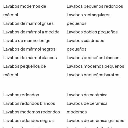
Lavabos modernos de
Lavabos pequeños redondos
mármol
Lavabos rectangulares
Lavabos de mármol grises
pequeños
Lavabos de mármol a medida
Lavabos dobles pequeños
Lavabo de mármol beige
Lavabos cuadrados
Lavabos pequeños para aseos compactos
Lavabos de mármol negros
pequeños
Lavabos de mármol blancos
Lavabos pequeños blancos
Todas las opciones de lavabos de
Lavabos pequeños de
Lavabos modernos pequeños
baño a tu alcance
mármol
Lavabos pequeños baratos
Es normal tener dudas sobre
cómo combinar bien
un
lavabo de baño
con el resto de elementos. Para
poder escoger entre todas las opciones de lavabos
Lavabos redondos
Lavabos de cerámica
para baño y acertar, ten en cuenta primero
el
mueble
Lavabos redondos blancos
Lavabos de cerámica
de baño
con el que lo quieres combinar
, así como
Lavabos modernos redondos
modernos
la
grifería
.
Lavabos redondos negros
Lavabos de cerámica grandes