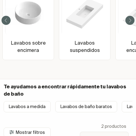
Lavabos sobre
Lavabos
L
encimera
suspendidos
enc
Te ayudamos a encontrar rápidamente tu
lavabos
de baño
Lavabos a medida
Lavabos de baño baratos
Lav
2 productos
Mostrar filtros