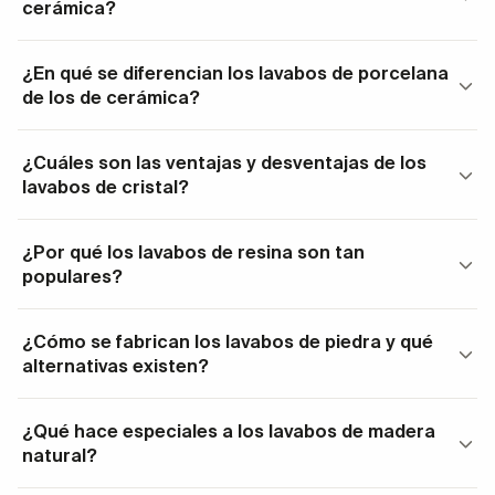
cerámica?
Lavabos en diferentes configuraciones para cuartos de
baño diversos
¿En qué se diferencian los lavabos de porcelana
de los de cerámica?
Lavabos de cuarto de baño:
principales materiales
¿Cuáles son las ventajas y desventajas de los
lavabos de cristal?
Hoy en día existen multitud de materiales de
fabricación de los lavabos de baño. Teniendo cada
¿Por qué los lavabos de resina son tan
uno sus particularidades encontrarás diferentes
populares?
características, estilos, acabados y, como no,
precios, pero para poder elegir mejor, conocer
¿Cómo se fabrican los lavabos de piedra y qué
algunos de estos materiales te ayudará
alternativas existen?
enormemente a saber qué lavabo de baño comprar.
No te preocupes, que te lo contamos.
¿Qué hace especiales a los lavabos de madera
natural?
Lavabos de baño de cerámica