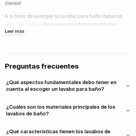
claves!
A la hora de escoger tu lavabo para baño deberás
tener en cuenta
dos aspectos fundamentales:
Leer más
El
material d
e fabricación: de cerámica,
porcelana, acrílico, vidrio, piedra natural…
El modelo por su
colocación
: encastrado,
Preguntas frecuentes
suspendido o sobre encimera.
¿Qué aspectos fundamentales debo tener en
cuenta al escoger un lavabo para baño?
¿Cuáles son los materiales principales de los
lavabos de baño?
¿Qué características tienen los lavabos de