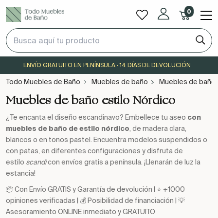
0
ENVÍO GRATUITO EN PENÍNSULA · 14 DÍAS DE DEVOLUCIÓN
Todo Muebles de Baño
Muebles de baño
Muebles de baño e
Muebles de baño estilo Nórdico
¿Te encanta el diseño escandinavo? Embellece tu aseo
con
muebles de baño de estilo nórdico
, de madera clara,
blancos o en tonos pastel. Encuentra modelos suspendidos o
con patas, en diferentes configuraciones y disfruta de
estilo
scandi
con envíos gratis a península. ¡Llenarán de luz la
estancia!
📦 Con Envío GRATIS y Garantía de devolución | ⭐ +1000
opiniones verificadas | 💰 Posibilidad de financiación | 💡
Asesoramiento ONLINE inmediato y GRATUITO