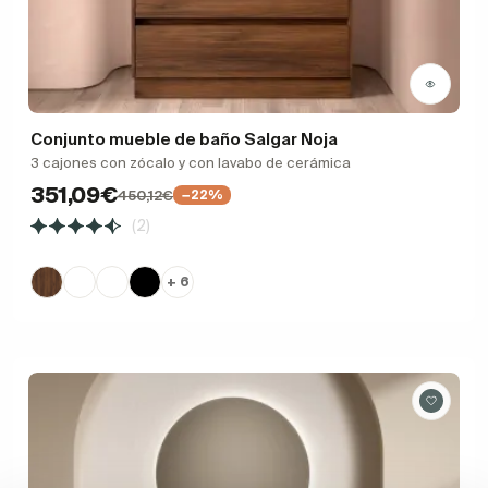
Conjunto mueble de baño Salgar Noja
3 cajones con zócalo y con lavabo de cerámica
351,09€
450,12€
−22%
(2)
+ 6