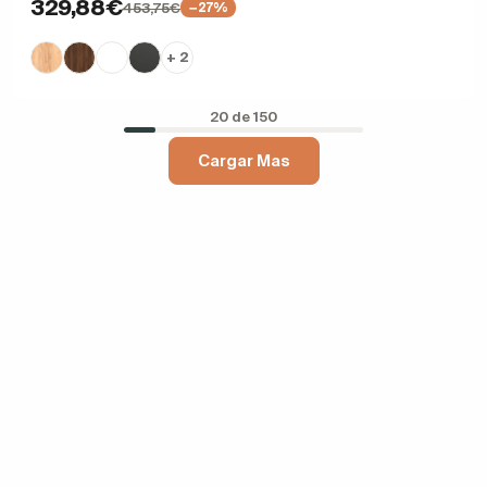
329,88€
453,75€
−27%
+ 2
20 de 150
Cargar Mas