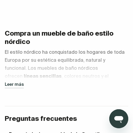
Compra un mueble de baño estilo
nórdico
El estilo nórdico ha conquistado los hogares de toda
Europa por su estética equilibrada, natural y
funcional. Los muebles de baño nórdicos
ofrecen
líneas sencillas
, colores neutros y el
protagonismo de la madera clara, una combinación
Leer más
que transmite calma y claridad visual.
Elegir un mueble de baño de madera nórdico es
apostar por un diseño que
no pasa de moda
,
Preguntas frecuentes
pensado para durar tanto en materiales como en
estilo. En nuestra tienda encontrarás piezas que