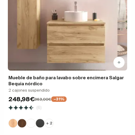
Mueble de baño para lavabo sobre encimera Salgar
Bequia nórdico
2 cajones suspendido
248,98€
363,00€
−31%
(6)
+ 2