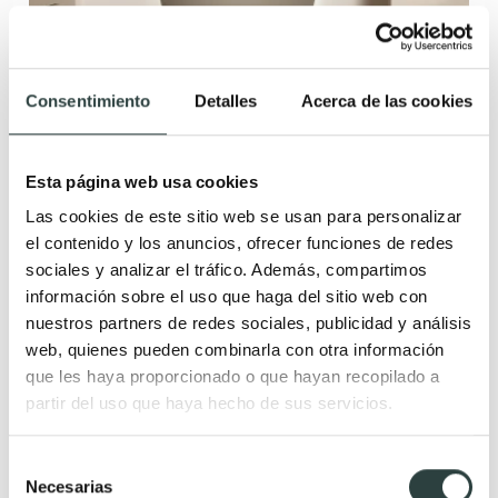
Consentimiento
Detalles
Acerca de las cookies
Esta página web usa cookies
Las cookies de este sitio web se usan para personalizar
el contenido y los anuncios, ofrecer funciones de redes
sociales y analizar el tráfico. Además, compartimos
información sobre el uso que haga del sitio web con
nuestros partners de redes sociales, publicidad y análisis
Conjunto mueble de baño Bruntec Boston
web, quienes pueden combinarla con otra información
3 cajones con patas con lavabo de cerámica Calpe
que les haya proporcionado o que hayan recopilado a
270,41€
partir del uso que haya hecho de sus servicios.
409,71€
−34%
(17)
Selección
Necesarias
de
+ 1