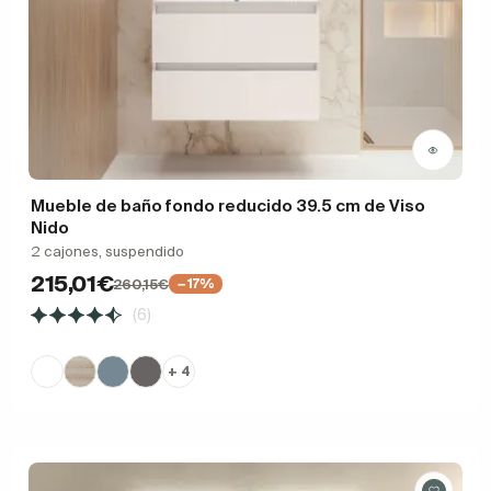
Mueble de baño fondo reducido 39.5 cm de Viso
Nido
2 cajones, suspendido
215,01€
260,15€
−17%
(6)
+ 4