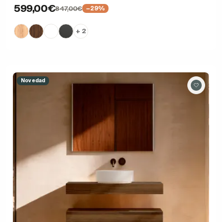
599,00€
847,00€
−29%
+ 2
Novedad