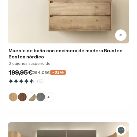
Mueble de baño con encimera de madera Bruntec
Boston nórdico
2 cajones suspendido
199,95€
294,05€
−32%
(12)
+ 1