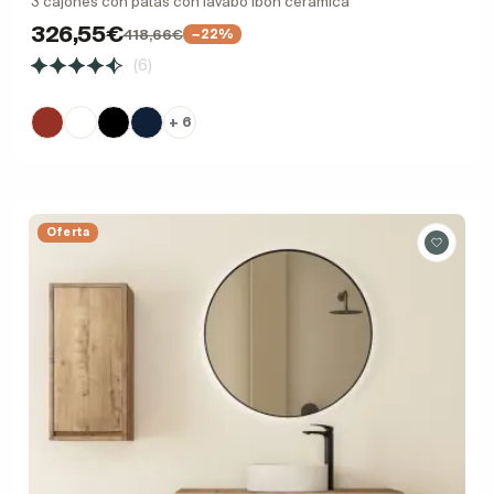
3 cajones con patas con lavabo Ibon cerámica
326,55€
418,66€
−22%
(6)
+ 6
Oferta