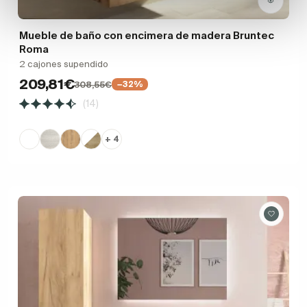
Mueble de baño con encimera de madera Bruntec
Roma
2 cajones supendido
209,81€
308,55€
−32%
(14)
+ 4