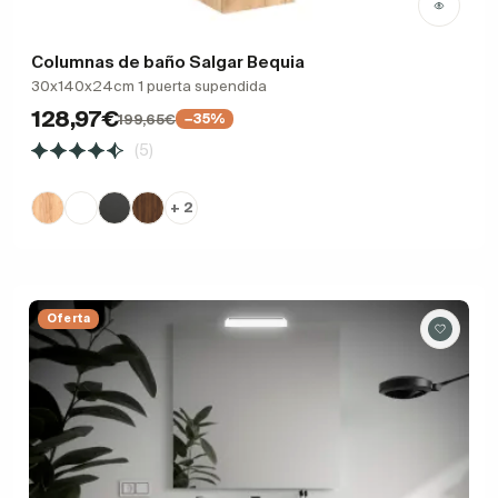
Columnas de baño Salgar Bequia
30x140x24cm 1 puerta supendida
128,97€
199,65€
−35%
(5)
+ 2
Oferta