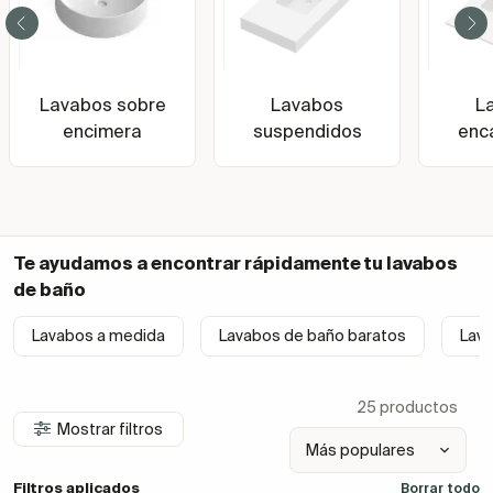
Lavabos sobre
Lavabos
L
encimera
suspendidos
enc
Te ayudamos a encontrar rápidamente tu
lavabos
de baño
Lavabos a medida
Lavabos de baño baratos
Lav
25 productos
Mostrar filtros
Filtros aplicados
Borrar todo