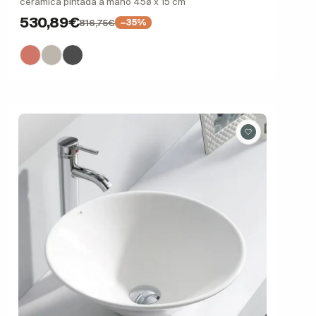
cerámica pintada a mano 45ø x 15 cm
530,89€
816,75€
−35%