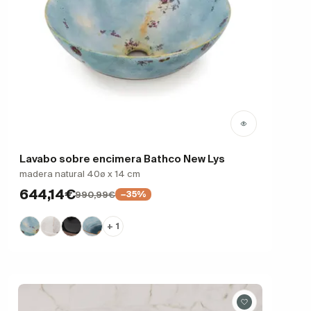
Lavabo sobre encimera Bathco New Lys
madera natural 40ø x 14 cm
644,14€
990,99€
−35%
+ 1