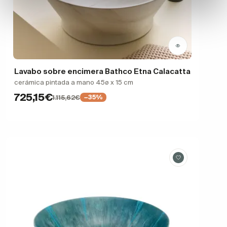
Lavabo sobre encimera Bathco Etna Calacatta
cerámica pintada a mano 45ø x 15 cm
725,15€
1.115,62€
−35%