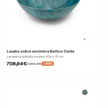
Lavabo sobre encimera Bathco Oxide
cerámica pintada a mano 45ø x 15 cm
708,64€
1.090,21€
−35%