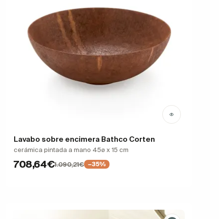
Lavabo sobre encimera Bathco Corten
cerámica pintada a mano 45ø x 15 cm
708,64€
1.090,21€
−35%