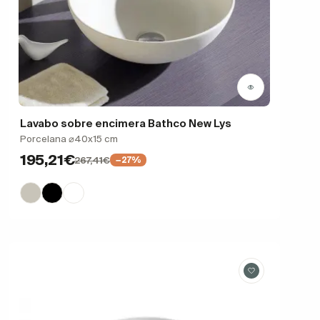
Lavabo sobre encimera Bathco New Lys
Porcelana ⌀40x15 cm
195,21€
267,41€
−27%