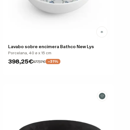
Lavabo sobre encimera Bathco New Lys
Porcelana, 40 ø x 15 cm
398,25€
577,17€
−31%