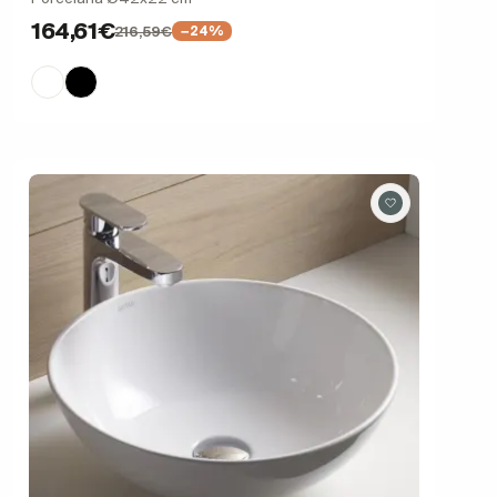
164,61€
216,59€
−24%