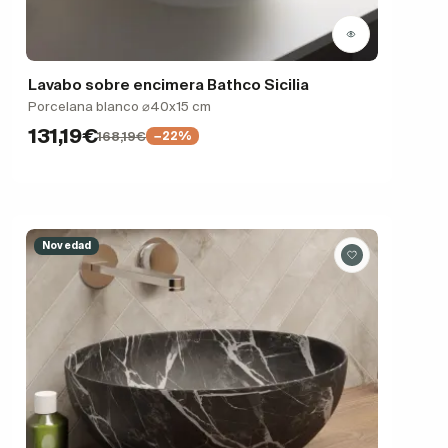
Lavabo sobre encimera Bathco Sicilia
Porcelana blanco ⌀40x15 cm
131,19€
168,19€
−22%
Novedad