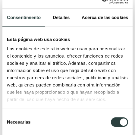
Color
Estilo
Muebles de baño amarillos
Muebles de baño de diseño
Consentimiento
Detalles
Acerca de las cookies
Muebles de baño con tirador
Muebles de baño Japandi
negro
Muebles de baño Mid Century
Esta página web usa cookies
Muebles de baño azul
Muebles de baño ranurados
Las cookies de este sitio web se usan para personalizar
Muebles de baño color beige
Muebles de baño modernos
el contenido y los anuncios, ofrecer funciones de redes
Muebles de baño color
Muebles de baño rústicos
sociales y analizar el tráfico. Además, compartimos
información sobre el uso que haga del sitio web con
berenjena
Muebles de baño vintage
nuestros partners de redes sociales, publicidad y análisis
Muebles baño blancos
Muebles de baño clásicos
web, quienes pueden combinarla con otra información
Muebles de baño blanco
Muebles de baño estilo
que les haya proporcionado o que hayan recopilado a
mate
Industrial
partir del uso que haya hecho de sus servicios.
Muebles de baño dorados
Muebles de baño estilo
Selección
Mueble baño gris ceniza
Nórdico
Necesarias
de
Muebles de baño color roble y
consentimiento
cerezo