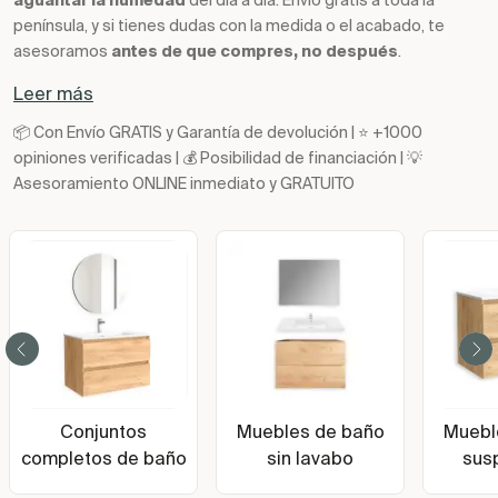
aguantar la humedad
del día a día. Envío gratis a toda la
península, y si tienes dudas con la medida o el acabado, te
asesoramos
antes de que compres, no después
.
Leer más
📦 Con Envío GRATIS y Garantía de devolución | ⭐ +1000
opiniones verificadas | 💰 Posibilidad de financiación | 💡
Asesoramiento ONLINE inmediato y GRATUITO
Conjuntos
Muebles de baño
Muebl
completos de baño
sin lavabo
sus