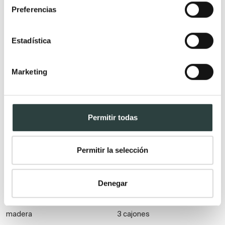
Preferencias
Muebles lavabo de madera
Muebles de baño color
Estadística
Wengue
Muebles de mármol para
Marketing
baño
Muebles de baño negros
Muebles de baño de colores
Permitir todas
Muebles de baño color rojo
Muebles de baño color rosa
Muebles de baño color verde
Permitir la selección
Denegar
Acabado
Nº de cajones
Muebles para baño de
2 cajones
madera
3 cajones