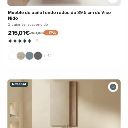
Mueble de baño fondo reducido 39.5 cm de Viso
Nido
2 cajones, suspendido
215,01€
260,15€
−17%
(6)
+ 4
Novedad