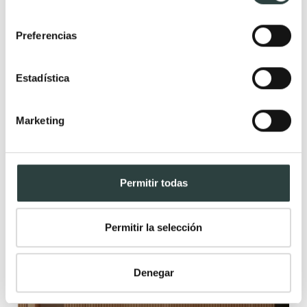
2 cajones, suspendido, tirador inglete
consentimiento
299,82€
382,42€
−22%
Preferencias
Estadística
Marketing
Novedad
Premium
Rebajas
Permitir todas
Permitir la selección
Denegar