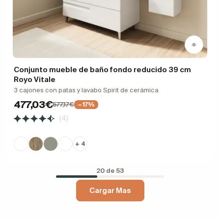
Conjunto mueble de baño fondo reducido 39 cm
Royo Vitale
3 cajones con patas y lavabo Spirit de cerámica
477,03€
577,17€
−17%
(4)
+ 4
20 de 53
Cargar Mas