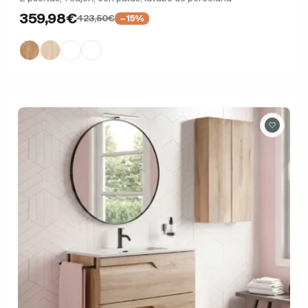
359,98€
423,50€
−15%