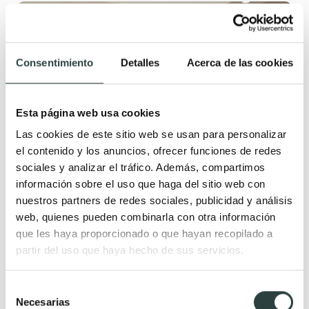
Mejor calidad precio
Premium
Consentimiento
Detalles
Acerca de las cookies
Esta página web usa cookies
Las cookies de este sitio web se usan para personalizar
el contenido y los anuncios, ofrecer funciones de redes
sociales y analizar el tráfico. Además, compartimos
información sobre el uso que haga del sitio web con
nuestros partners de redes sociales, publicidad y análisis
web, quienes pueden combinarla con otra información
que les haya proporcionado o que hayan recopilado a
partir del uso que haya hecho de sus servicios.
Selección
Mueble de baño MDF lacado fondo reducido 37.8 cm
Necesarias
de
Bruntec Vilma