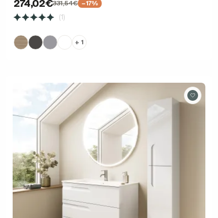
274,02€
331,54€
−17%
(1)
+ 1