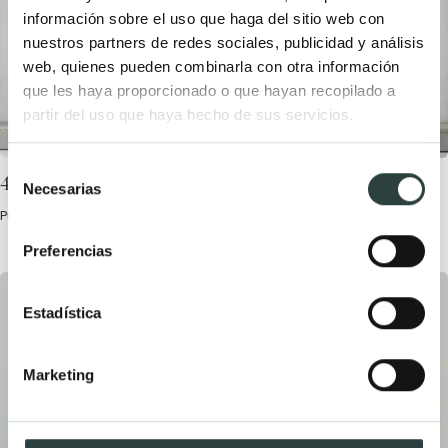
información sobre el uso que haga del sitio web con
nuestros partners de redes sociales, publicidad y análisis
web, quienes pueden combinarla con otra información
que les haya proporcionado o que hayan recopilado a
partir del uso que haya hecho de sus servicios.
Selección
4 espejos de baño para 4 baños diferentes
Necesarias
de
consentimiento
Publicada el 9 Octubre, 2016 por TODOMUEBLES.
Preferencias
Estadística
Marketing